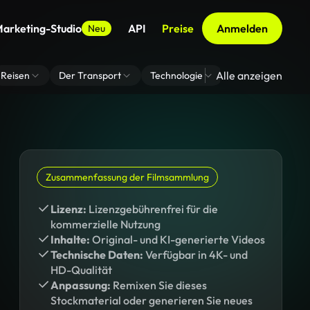
arketing-Studio
API
Preise
Anmelden
Neu
Alle anzeigen
Reisen
Der Transport
Technologie
Zoom Virtuelle H
Zusammenfassung der Filmsammlung
Lizenz:
Lizenzgebührenfrei für die
kommerzielle Nutzung
Inhalte:
Original- und KI-generierte Videos
Technische Daten:
Verfügbar in 4K- und
HD-Qualität
Anpassung:
Remixen Sie dieses
Stockmaterial oder generieren Sie neues