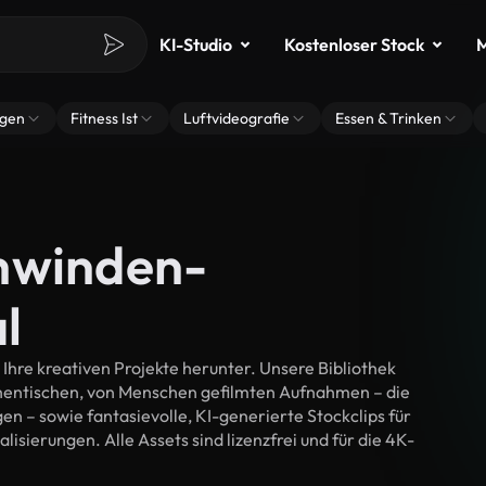
KI-Studio
Kostenloser Stock
M
ngen
Fitness Ist
Luftvideografie
Essen & Trinken
hwinden-
l
hre kreativen Projekte herunter. Unsere Bibliothek
thentischen, von Menschen gefilmten Aufnahmen – die
n – sowie fantasievolle, KI-generierte Stockclips für
isierungen. Alle Assets sind lizenzfrei und für die 4K-