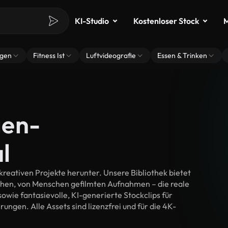
KI-Studio
Kostenloser Stock
M
ngen
Fitness Ist
Luftvideografie
Essen & Trinken
gen-
l
reativen Projekte herunter. Unsere Bibliothek bietet
chen, von Menschen gefilmten Aufnahmen – die reale
wie fantasievolle, KI-generierte Stockclips für
ungen. Alle Assets sind lizenzfrei und für die 4K-