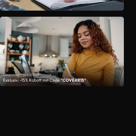
Gesponsert von iStock
Exklusiv: -15% Rabatt mit Code
"COVERR15"