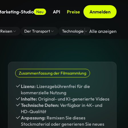
arketing-Studio
API
Preise
Anmelden
Neu
Alle anzeigen
Reisen
Der Transport
Technologie
Zoom Virtuelle H
Zusammenfassung der Filmsammlung
Lizenz:
Lizenzgebührenfrei für die
kommerzielle Nutzung
Inhalte:
Original- und KI-generierte Videos
Technische Daten:
Verfügbar in 4K- und
HD-Qualität
Anpassung:
Remixen Sie dieses
Stockmaterial oder generieren Sie neues