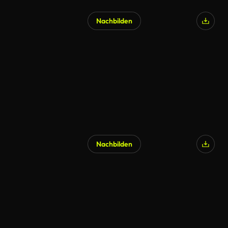
Nachbilden
Nachbilden