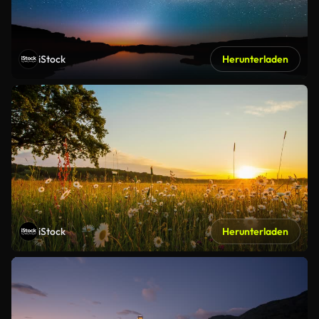
iStock
Herunterladen
iStock
Herunterladen