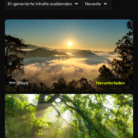
KI-generierte Inhalte ausblenden
Neueste
iStock
Herunterladen