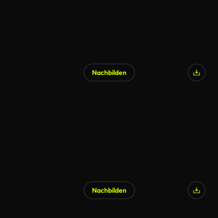
Nachbilden
Nachbilden