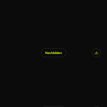
Nachbilden