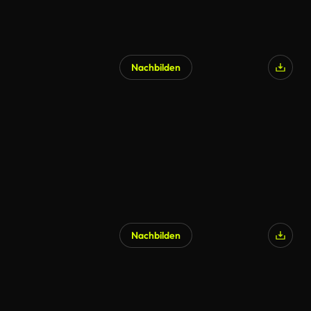
Nachbilden
Nachbilden