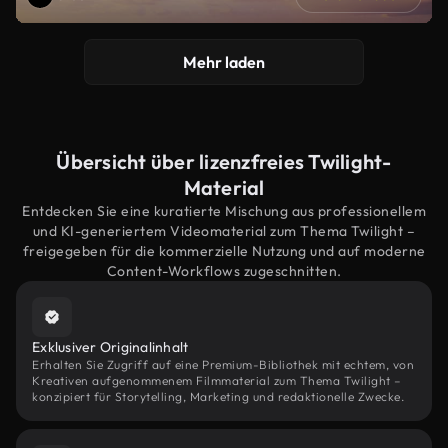
Mehr laden
Übersicht über lizenzfreies Twilight-
Material
Entdecken Sie eine kuratierte Mischung aus professionellem
und KI-generiertem Videomaterial zum Thema Twilight –
freigegeben für die kommerzielle Nutzung und auf moderne
Content-Workflows zugeschnitten.
Exklusiver Originalinhalt
Erhalten Sie Zugriff auf eine Premium-Bibliothek mit echtem, von
Kreativen aufgenommenem Filmmaterial zum Thema Twilight –
konzipiert für Storytelling, Marketing und redaktionelle Zwecke.