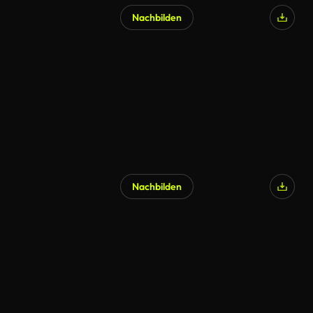
Nachbilden
Nachbilden