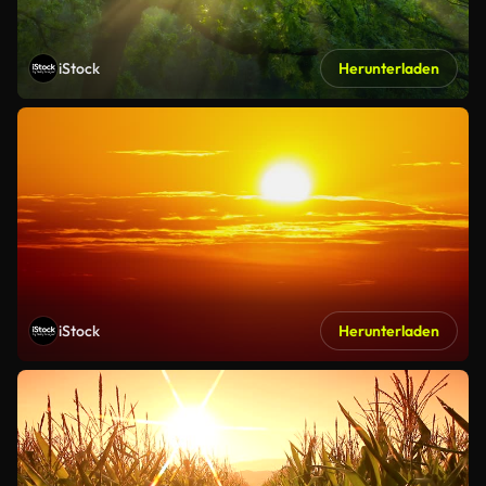
iStock
Herunterladen
iStock
Herunterladen