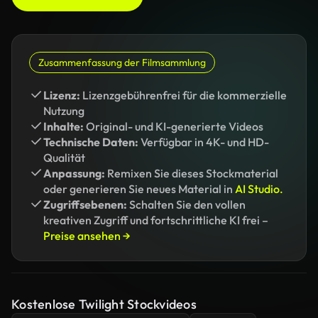
Zusammenfassung der Filmsammlung
Lizenz:
Lizenzgebührenfrei für die kommerzielle
Nutzung
Inhalte:
Original- und KI-generierte Videos
Technische Daten:
Verfügbar in 4K- und HD-
Qualität
Anpassung:
Remixen Sie dieses Stockmaterial
oder generieren Sie neues Material in
AI Studio.
Zugriffsebenen:
Schalten Sie den vollen
kreativen Zugriff und fortschrittliche KI frei –
Preise ansehen →
Kostenlose Twilight Stockvideos