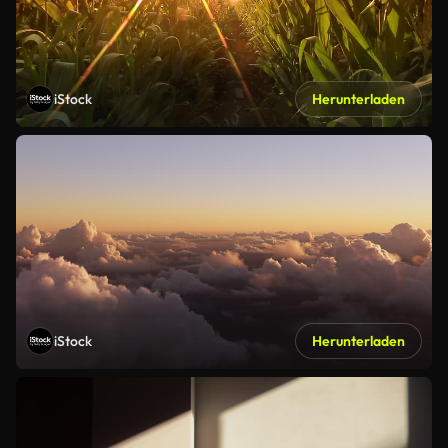
iStock
Herunterladen
iStock
Herunterladen