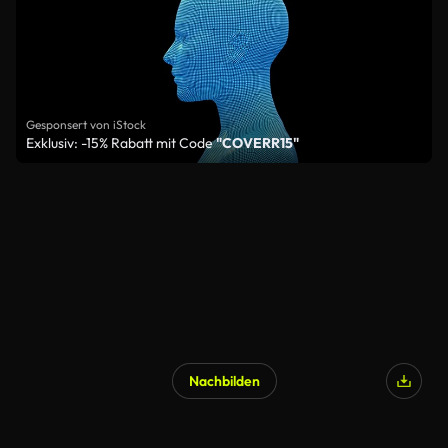
Gesponsert von iStock
Exklusiv: -15% Rabatt mit Code
"COVERR15"
Nachbilden