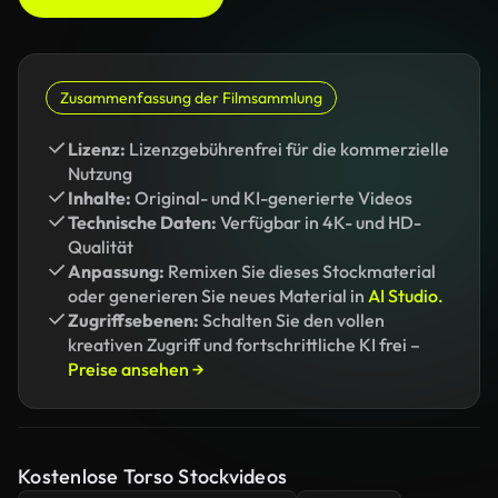
Zusammenfassung der Filmsammlung
Lizenz:
Lizenzgebührenfrei für die kommerzielle
Nutzung
Inhalte:
Original- und KI-generierte Videos
Technische Daten:
Verfügbar in 4K- und HD-
Qualität
Anpassung:
Remixen Sie dieses Stockmaterial
oder generieren Sie neues Material in
AI Studio.
Zugriffsebenen:
Schalten Sie den vollen
kreativen Zugriff und fortschrittliche KI frei –
Preise ansehen →
Kostenlose Torso Stockvideos