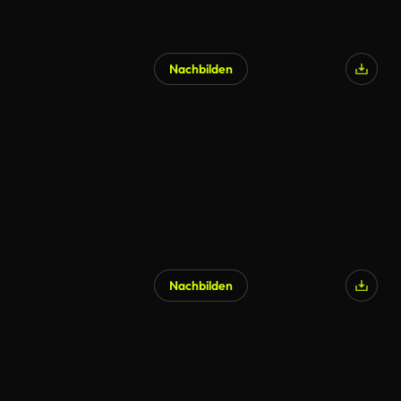
Nachbilden
Nachbilden