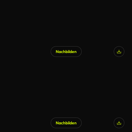
Nachbilden
Nachbilden