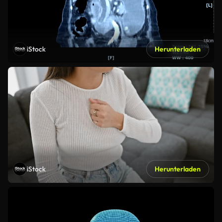
iStock
Herunterladen
iStock
Herunterladen