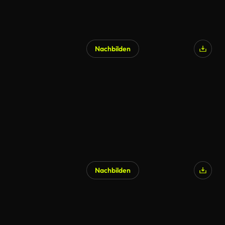
Nachbilden
Nachbilden