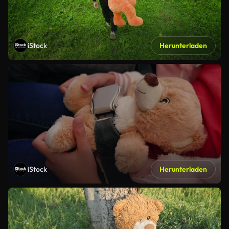
iStock
Herunterladen
iStock
Herunterladen