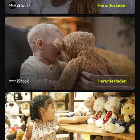
iStock
Herunterladen
iStock
Herunterladen