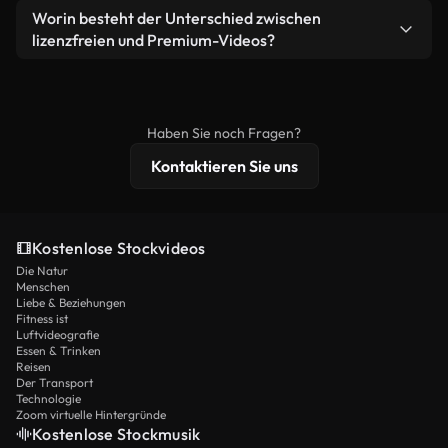
weiterverbreiten.
Ja. Sie dürfen unsere Videos gerne kürzen,
Worin besteht der Unterschied zwischen
Videomaterial.
bearbeiten oder neu zusammenstellen. Achten Sie
lizenzfreien und Premium-Videos?
nur darauf, dass das Endprodukt unserer Lizenz
Lizenzfreie Videos beinhalten kommerzielle
entspricht und nicht als ungeschnittenes
Nutzungsrechte, während Premium-Inhalte
Stockmaterial weiterverbreitet wird.
exklusives Filmmaterial, 4K-Auflösung und
Haben Sie noch Fragen?
erweiterten Lizenzschutz bieten.
Kontaktieren Sie uns
Kostenlose Stockvideos
Die Natur
Menschen
Liebe & Beziehungen
Fitness ist
Luftvideografie
Essen & Trinken
Reisen
Der Transport
Technologie
Zoom virtuelle Hintergründe
Kostenlose Stockmusik