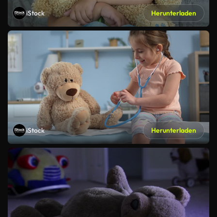
iStock
Herunterladen
iStock
Herunterladen