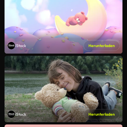
iStock
Herunterladen
iStock
Herunterladen