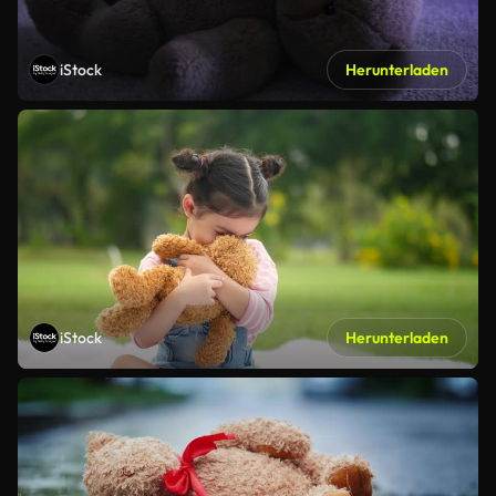
iStock
Herunterladen
iStock
Herunterladen