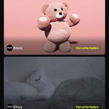
iStock
Herunterladen
iStock
Herunterladen