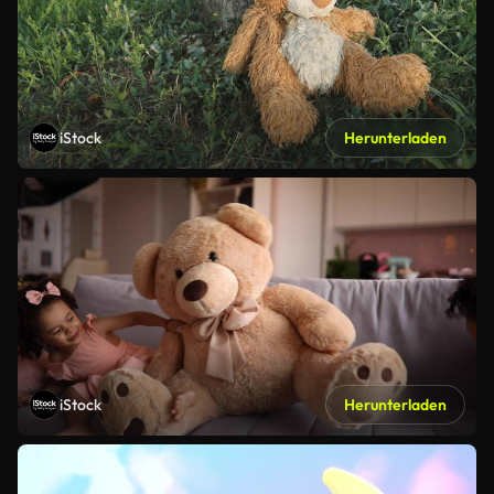
iStock
Herunterladen
iStock
Herunterladen