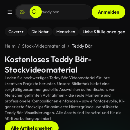
Anmelden
Alle anzeigen
Coverr+
Die Natur
Menschen
Liebe & Beziehungen
F
Heim
Stock-Videomaterial
Teddy Bär
Kostenloses Teddy Bär-
Stockvideomaterial
Laden Sie hochwertiges Teddy Bär-Videomaterial für Ihre
kreativen Projekte herunter. Unsere Bibliothek bietet eine
sorgfältig zusammengestellte Auswahl an authentischen, von
Menschen gefilmten Aufnahmen – die reale Momente und
professionelle Kompositionen einfangen – sowie fantasievolle, KI-
generierte Stockclips für animierte Hintergründe und stilisierte
Teddy Bär-Visualisierungen. Alle Assets sind lizenzfrei und für die
4K-Bearbeitung optimiert.
Alle Artikel ansehen