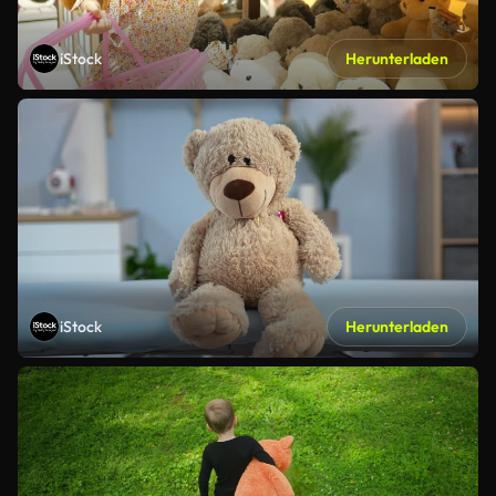
iStock
Herunterladen
iStock
Herunterladen