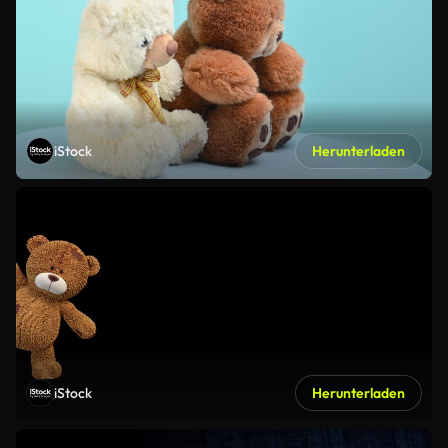
iStock
Herunterladen
iStock
Herunterladen