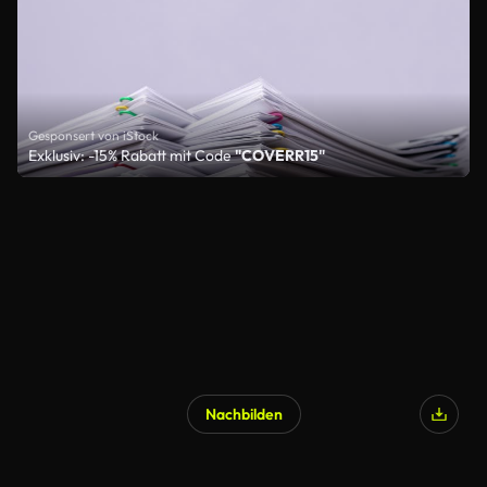
Gesponsert von iStock
Exklusiv: -15% Rabatt mit Code
"COVERR15"
Nachbilden