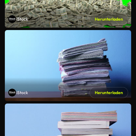
iStock
Herunterladen
iStock
Herunterladen