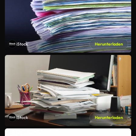
iStock
Herunterladen
iStock
Herunterladen