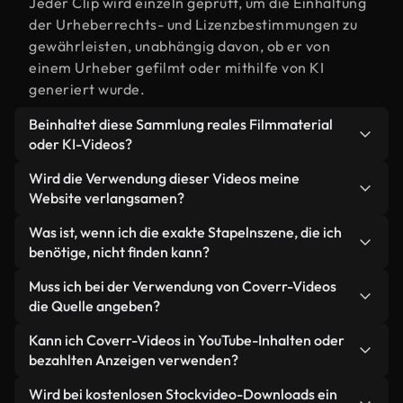
Jeder Clip wird einzeln geprüft, um die Einhaltung
der Urheberrechts- und Lizenzbestimmungen zu
gewährleisten, unabhängig davon, ob er von
einem Urheber gefilmt oder mithilfe von KI
generiert wurde.
Beinhaltet diese Sammlung reales Filmmaterial
oder KI-Videos?
Beides. Es handelt sich um eine Hybridbibliothek
Wird die Verwendung dieser Videos meine
aus realen, von Menschen aufgenommenen
Website verlangsamen?
Filmaufnahmen zum Thema Stapeln und KI-
Nicht, wenn Sie unsere optimierten Versionen
Was ist, wenn ich die exakte Stapelnszene, die ich
generierten Videos. Jedes Video ist eindeutig
wählen. Wir bieten schlanke, webfähige Formate,
benötige, nicht finden kann?
beschriftet, sodass Sie immer wissen, was Sie
die für die Hintergrundverarbeitung entwickelt
verwenden.
Mit Coverr AI Studio erstellen Sie im
Muss ich bei der Verwendung von Coverr-Videos
wurden – so bleibt die Qualität hoch, während
Handumdrehen ein solches Video. Beschreiben Sie
die Quelle angeben?
gleichzeitig die Ladezeiten minimiert und
einfach die Szene – zum Beispiel "Stapeln bei
Kennzahlen wie LCP verbessert werden.
Eine Namensnennung ist nicht erforderlich. Alle
Kann ich Coverr-Videos in YouTube-Inhalten oder
Sonnenuntergang" – und das Studio generiert
Videos in unserer Stockbibliothek sind lizenzfrei
bezahlten Anzeigen verwenden?
innerhalb von Sekunden ein individuelles Video für
und können ohne Nennung des Urhebers
Sie, das unseren Lizenzbestimmungen entspricht.
Ja. Sämtliches Stockmaterial von Coverr darf in
Wird bei kostenlosen Stockvideo-Downloads ein
verwendet werden – wir freuen uns aber immer