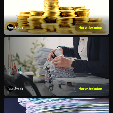
iStock
Herunterladen
iStock
Herunterladen