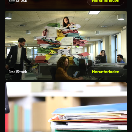
iStock
Herunterladen
iStock
Herunterladen