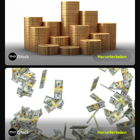
iStock
Herunterladen
iStock
Herunterladen