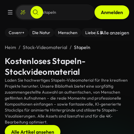
Anmelden
Alle anzeigen
Coverr+
Die Natur
Menschen
Liebe & Beziehungen
F
Heim
Stock-Videomaterial
Stapeln
Kostenloses Stapeln-
Stockvideomaterial
Laden Sie hochwertiges Stapeln-Videomaterial für Ihre kreativen
Projekte herunter. Unsere Bibliothek bietet eine sorgfältig
zusammengestellte Auswahl an authentischen, von Menschen
gefilmten Aufnahmen – die reale Momente und professionelle
Kompositionen einfangen – sowie fantasievolle, KI-generierte
Stockclips für animierte Hintergründe und stilisierte Stapeln-
Visualisierungen. Alle Assets sind lizenzfrei und für die 4K-
Bearbeitung optimiert.
Alle Artikel ansehen