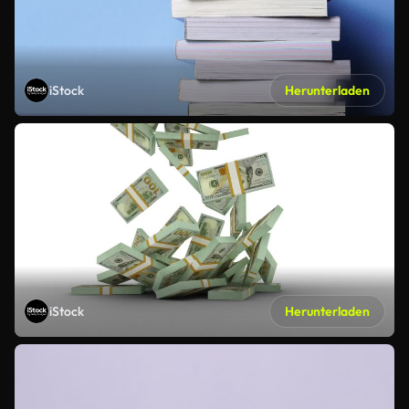
iStock
Herunterladen
iStock
Herunterladen