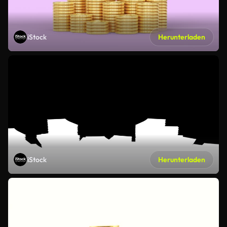
iStock
Herunterladen
iStock
Herunterladen