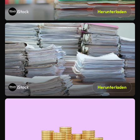
iStock
Herunterladen
iStock
Herunterladen