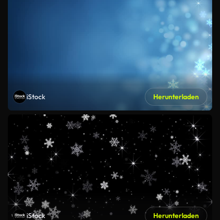
iStock
Herunterladen
iStock
Herunterladen