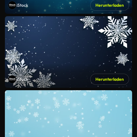
iStock
Herunterladen
iStock
Herunterladen