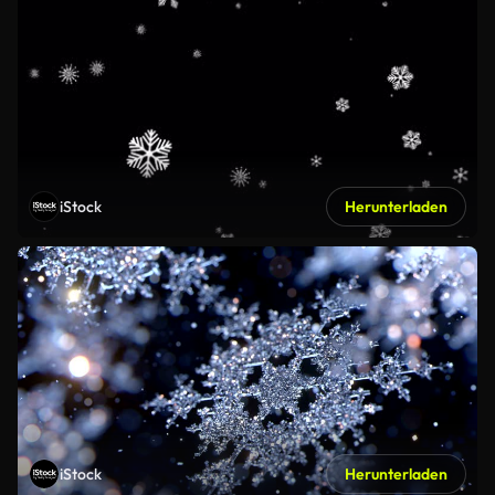
iStock
Herunterladen
iStock
Herunterladen