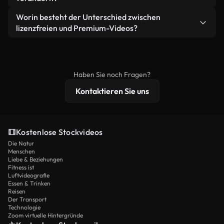
eigenständiges Produkt weiterverkaufen oder
Sie erhalten sauberes, sofort einsatzbereites
weiterverbreiten.
Ja. Sie dürfen unsere Videos gerne kürzen,
Worin besteht der Unterschied zwischen
Videomaterial.
bearbeiten oder neu zusammenstellen. Achten Sie
lizenzfreien und Premium-Videos?
nur darauf, dass das Endprodukt unserer Lizenz
Lizenzfreie Videos beinhalten kommerzielle
entspricht und nicht als ungeschnittenes
Nutzungsrechte, während Premium-Inhalte
Stockmaterial weiterverbreitet wird.
exklusives Filmmaterial, 4K-Auflösung und
Haben Sie noch Fragen?
erweiterten Lizenzschutz bieten.
Kontaktieren Sie uns
Kostenlose Stockvideos
Die Natur
Menschen
Liebe & Beziehungen
Fitness ist
Luftvideografie
Essen & Trinken
Reisen
Der Transport
Technologie
Zoom virtuelle Hintergründe