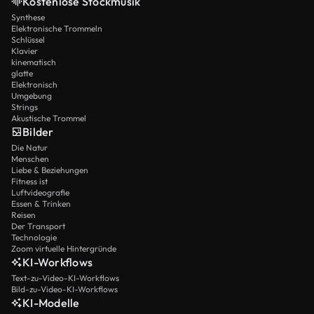
Kostenlose Stockmusik
Synthese
Elektronische Trommeln
Schlüssel
Klavier
kinematisch
glatte
Elektronisch
Umgebung
Strings
Akustische Trommel
Bilder
Die Natur
Menschen
Liebe & Beziehungen
Fitness ist
Luftvideografie
Essen & Trinken
Reisen
Der Transport
Technologie
Zoom virtuelle Hintergründe
KI-Workflows
Text-zu-Video-KI-Workflows
Bild-zu-Video-KI-Workflows
KI-Modelle