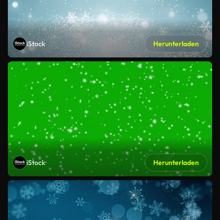
iStock
Herunterladen
iStock
Herunterladen