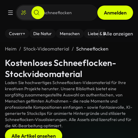
Anmelden
Alle anzeigen
Coverr+
Die Natur
Menschen
Liebe & Beziehungen
F
Heim
Stock-Videomaterial
Schneeflocken
Kostenloses Schneeflocken-
Stockvideomaterial
Laden Sie hochwertiges Schneeflocken-Videomaterial für Ihre
kreativen Projekte herunter. Unsere Bibliothek bietet eine
sorgfältig zusammengestellte Auswahl an authentischen, von
Menschen gefilmten Aufnahmen – die reale Momente und
professionelle Kompositionen einfangen – sowie fantasievolle, KI-
generierte Stockclips für animierte Hintergründe und stilisierte
Schneeflocken-Visualisierungen. Alle Assets sind lizenzfrei und für
die 4K-Bearbeitung optimiert.
Alle Artikel ansehen