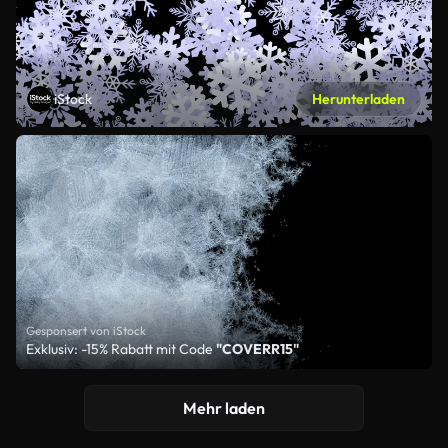
iStock
Herunterladen
Gesponsert von iStock
Exklusiv: -15% Rabatt mit Code
"COVERR15"
Mehr laden