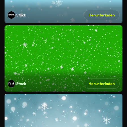
iStock
Herunterladen
iStock
Herunterladen