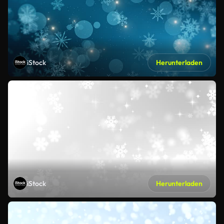
iStock
Herunterladen
iStock
Herunterladen