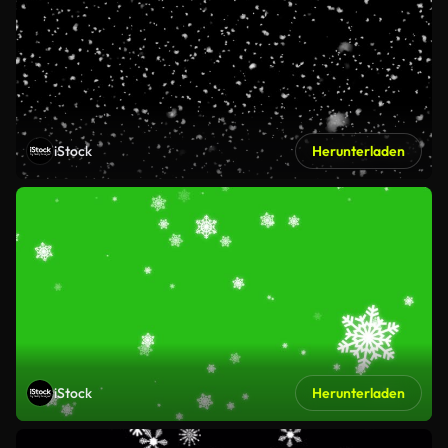
iStock
Herunterladen
iStock
Herunterladen