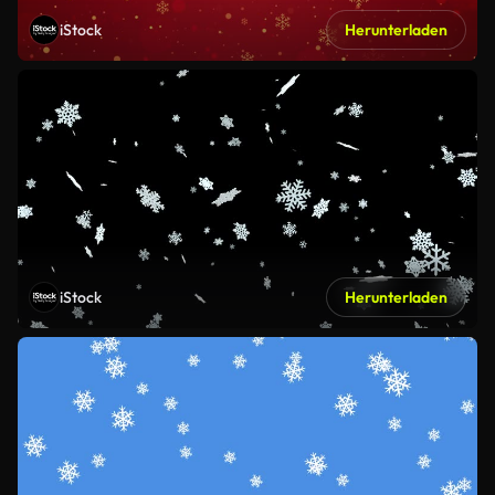
iStock
Herunterladen
iStock
Herunterladen