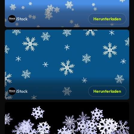
iStock
Herunterladen
iStock
Herunterladen