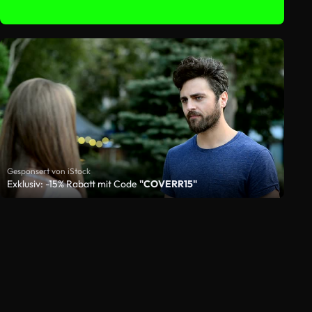
Gesponsert von iStock
Exklusiv: -15% Rabatt mit Code
"COVERR15"