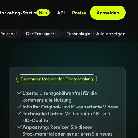
arketing-Studio
API
Preise
Anmelden
Neu
Alle anzeigen
Reisen
Der Transport
Technologie
Zoom Virtuelle H
Zusammenfassung der Filmsammlung
Lizenz:
Lizenzgebührenfrei für die
kommerzielle Nutzung
Inhalte:
Original- und KI-generierte Videos
Technische Daten:
Verfügbar in 4K- und
HD-Qualität
Anpassung:
Remixen Sie dieses
Stockmaterial oder generieren Sie neues