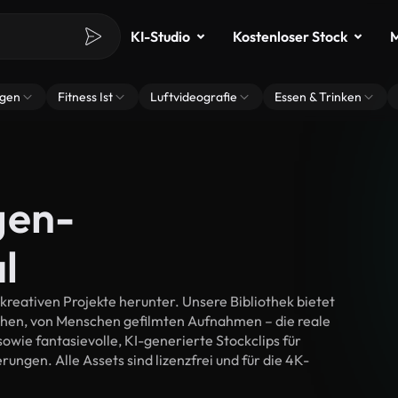
KI-Studio
Kostenloser Stock
M
ngen
Fitness Ist
Luftvideografie
Essen & Trinken
gen-
l
reativen Projekte herunter. Unsere Bibliothek bietet
chen, von Menschen gefilmten Aufnahmen – die reale
wie fantasievolle, KI-generierte Stockclips für
rungen. Alle Assets sind lizenzfrei und für die 4K-