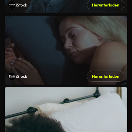
iStock
Herunterladen
iStock
Herunterladen