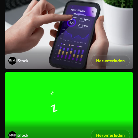
iStock
Herunterladen
iStock
Herunterladen