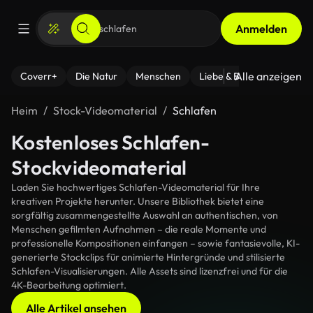
Anmelden
Alle anzeigen
Coverr+
Die Natur
Menschen
Liebe & Beziehungen
F
Heim
Stock-Videomaterial
Schlafen
Kostenloses Schlafen-
Stockvideomaterial
Laden Sie hochwertiges Schlafen-Videomaterial für Ihre
kreativen Projekte herunter. Unsere Bibliothek bietet eine
sorgfältig zusammengestellte Auswahl an authentischen, von
Menschen gefilmten Aufnahmen – die reale Momente und
professionelle Kompositionen einfangen – sowie fantasievolle, KI-
generierte Stockclips für animierte Hintergründe und stilisierte
Schlafen-Visualisierungen. Alle Assets sind lizenzfrei und für die
4K-Bearbeitung optimiert.
Alle Artikel ansehen