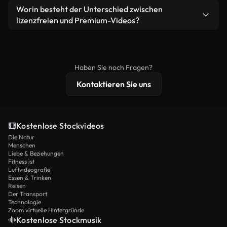
weiterverbreiten.
Ja. Sie dürfen unsere Videos gerne kürzen,
Worin besteht der Unterschied zwischen
Videomaterial.
bearbeiten oder neu zusammenstellen. Achten Sie
lizenzfreien und Premium-Videos?
nur darauf, dass das Endprodukt unserer Lizenz
Lizenzfreie Videos beinhalten kommerzielle
entspricht und nicht als ungeschnittenes
Nutzungsrechte, während Premium-Inhalte
Stockmaterial weiterverbreitet wird.
exklusives Filmmaterial, 4K-Auflösung und
Haben Sie noch Fragen?
erweiterten Lizenzschutz bieten.
Kontaktieren Sie uns
Kostenlose Stockvideos
Die Natur
Menschen
Liebe & Beziehungen
Fitness ist
Luftvideografie
Essen & Trinken
Reisen
Der Transport
Technologie
Zoom virtuelle Hintergründe
Kostenlose Stockmusik