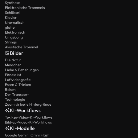
Synthese
Elektronische Trommeln
Schlüssel
Klavier
kinematisch
glatte
Elektronisch
Umgebung
Strings
Akustische Trommel
Bilder
Die Natur
Menschen
Liebe & Beziehungen
Fitness ist
Luftvideografie
Essen & Trinken
Reisen
Der Transport
Technologie
Zoom virtuelle Hintergründe
KI-Workflows
Text-zu-Video-KI-Workflows
Bild-zu-Video-KI-Workflows
KI-Modelle
Google Gemini Omni Flash