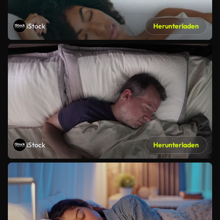
iStock
Herunterladen
iStock
Herunterladen