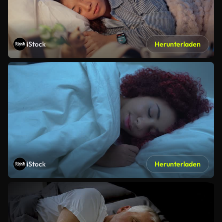
iStock
Herunterladen
iStock
Herunterladen