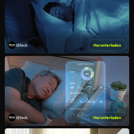
iStock
Herunterladen
iStock
Herunterladen