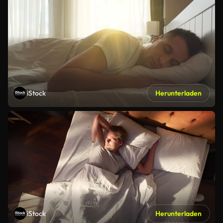
iStock
Herunterladen
iStock
Herunterladen