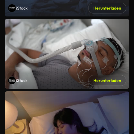
iStock
Herunterladen
iStock
Herunterladen