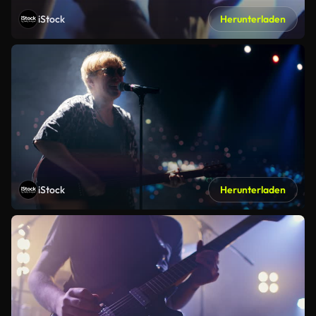
iStock
Herunterladen
iStock
Herunterladen