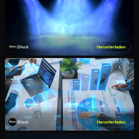
iStock
Herunterladen
iStock
Herunterladen