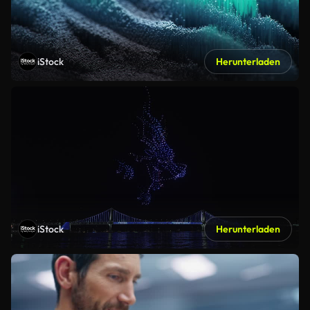
iStock
Herunterladen
iStock
Herunterladen