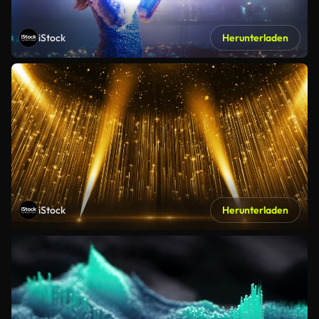
iStock
Herunterladen
iStock
Herunterladen