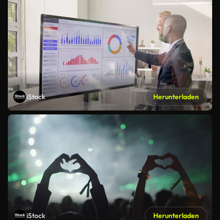
iStock
Herunterladen
iStock
Herunterladen