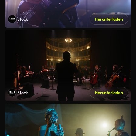
iStock
Herunterladen
iStock
Herunterladen