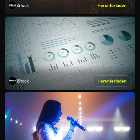
iStock
Herunterladen
iStock
Herunterladen