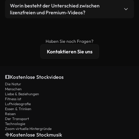
weiterverbreiten.
Ja. Sie dürfen unsere Videos gerne kürzen,
Worin besteht der Unterschied zwischen
Videomaterial.
bearbeiten oder neu zusammenstellen. Achten Sie
lizenzfreien und Premium-Videos?
nur darauf, dass das Endprodukt unserer Lizenz
Lizenzfreie Videos beinhalten kommerzielle
entspricht und nicht als ungeschnittenes
Nutzungsrechte, während Premium-Inhalte
Stockmaterial weiterverbreitet wird.
exklusives Filmmaterial, 4K-Auflösung und
Haben Sie noch Fragen?
erweiterten Lizenzschutz bieten.
Kontaktieren Sie uns
Kostenlose Stockvideos
Die Natur
Menschen
Liebe & Beziehungen
Fitness ist
Luftvideografie
Essen & Trinken
Reisen
Der Transport
Technologie
Zoom virtuelle Hintergründe
Kostenlose Stockmusik