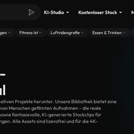
KI-Studio
Kostenloser Stock
M
ngen
Fitness Ist
Luftvideografie
Essen & Trinken
-
l
tiven Projekte herunter. Unsere Bibliothek bietet eine
 von Menschen gefilmten Aufnahmen – die reale
wie fantasievolle, KI-generierte Stockclips für
gen. Alle Assets sind lizenzfrei und für die 4K-