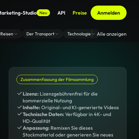
arketing-Studio
API
Preise
Anmelden
Neu
Alle anzeigen
Reisen
Der Transport
Technologie
Zoom Virtuelle H
Zusammenfassung der Filmsammlung
Lizenz:
Lizenzgebührenfrei für die
kommerzielle Nutzung
Inhalte:
Original- und KI-generierte Videos
Technische Daten:
Verfügbar in 4K- und
HD-Qualität
Anpassung:
Remixen Sie dieses
Stockmaterial oder generieren Sie neues