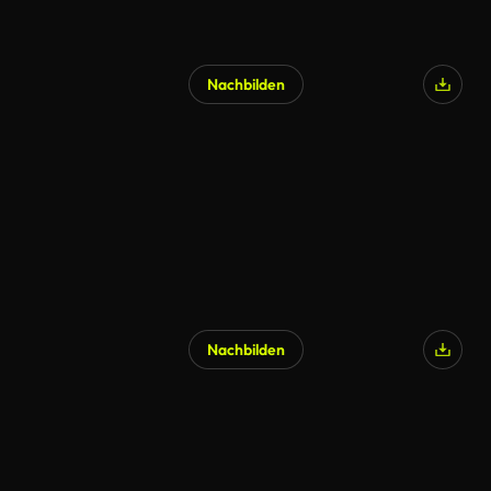
Nachbilden
Nachbilden