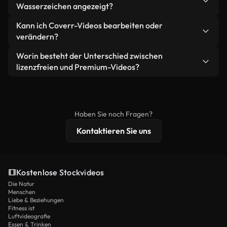
monetarisierten YouTube-Videos, Social-Media-
Wasserzeichen angezeigt?
darüber.
Werbeaktionen und Kundenanzeigen verwendet
Nein. Keines unserer kostenlosen Videos – egal ob
Kann ich Coverr-Videos bearbeiten oder
werden – solange Sie das Material selbst nicht als
echt oder KI-generiert – enthält Wasserzeichen.
verändern?
eigenständiges Produkt weiterverkaufen oder
Sie erhalten sauberes, sofort einsatzbereites
weiterverbreiten.
Ja. Sie dürfen unsere Videos gerne kürzen,
Worin besteht der Unterschied zwischen
Videomaterial.
bearbeiten oder neu zusammenstellen. Achten Sie
lizenzfreien und Premium-Videos?
nur darauf, dass das Endprodukt unserer Lizenz
Lizenzfreie Videos beinhalten kommerzielle
entspricht und nicht als ungeschnittenes
Nutzungsrechte, während Premium-Inhalte
Stockmaterial weiterverbreitet wird.
exklusives Filmmaterial, 4K-Auflösung und
Haben Sie noch Fragen?
erweiterten Lizenzschutz bieten.
Kontaktieren Sie uns
Kostenlose Stockvideos
Die Natur
Menschen
Liebe & Beziehungen
Fitness ist
Luftvideografie
Essen & Trinken