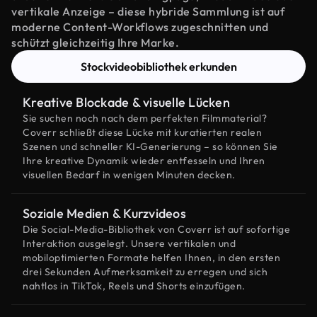
vertikale Anzeige – diese hybride Sammlung ist auf
moderne Content-Workflows zugeschnitten und
schützt gleichzeitig Ihre Marke.
Stockvideobibliothek erkunden
Kreative Blockade & visuelle Lücken
Sie suchen noch nach dem perfekten Filmmaterial?
Coverr schließt diese Lücke mit kuratierten realen
Szenen und schneller KI-Generierung – so können Sie
Ihre kreative Dynamik wieder entfesseln und Ihren
visuellen Bedarf in wenigen Minuten decken.
Soziale Medien & Kurzvideos
Die Social-Media-Bibliothek von Coverr ist auf sofortige
Interaktion ausgelegt. Unsere vertikalen und
mobiloptimierten Formate helfen Ihnen, in den ersten
drei Sekunden Aufmerksamkeit zu erregen und sich
nahtlos in TikTok, Reels und Shorts einzufügen.