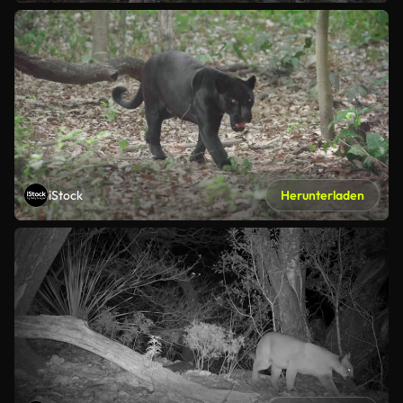
iStock
Herunterladen