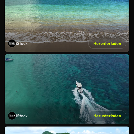
iStock
Herunterladen
iStock
Herunterladen