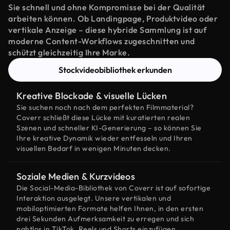
Sie schnell und ohne Kompromisse bei der Qualität
arbeiten können. Ob Landingpage, Produktvideo oder
vertikale Anzeige – diese hybride Sammlung ist auf
moderne Content-Workflows zugeschnitten und
schützt gleichzeitig Ihre Marke.
Stockvideobibliothek erkunden
Kreative Blockade & visuelle Lücken
Sie suchen noch nach dem perfekten Filmmaterial?
Coverr schließt diese Lücke mit kuratierten realen
Szenen und schneller KI-Generierung – so können Sie
Ihre kreative Dynamik wieder entfesseln und Ihren
visuellen Bedarf in wenigen Minuten decken.
Soziale Medien & Kurzvideos
Die Social-Media-Bibliothek von Coverr ist auf sofortige
Interaktion ausgelegt. Unsere vertikalen und
mobiloptimierten Formate helfen Ihnen, in den ersten
drei Sekunden Aufmerksamkeit zu erregen und sich
nahtlos in TikTok, Reels und Shorts einzufügen.