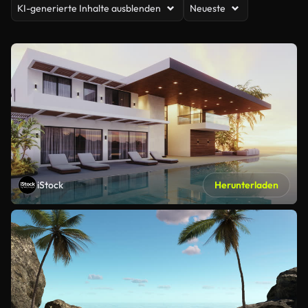
KI-generierte Inhalte ausblenden
Neueste
iStock
Herunterladen