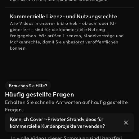
Kommerzielle Lizenz- und Nutzungsrechte
Alle Videos in unserer Bibliothek – ob echt oder KI-
generiert – sind für die kommerzielle Nutzung
freigegeben. Wir prüfen Lizenzen, Modelverträge und
Markenrechte, damit Sie unbesorgt veröffentlichen
können.
Brauchen Sie Hilfe?
Häufig gestellte Fragen
Erhalten Sie schnelle Antworten auf häufig gestellte
Fragen.
Kann ich Coverr-Privater Strandvideos für
kommerzielle Kundenprojekte verwenden?
Ja – alle Videos dieser Sammlung sind lizenzfrei