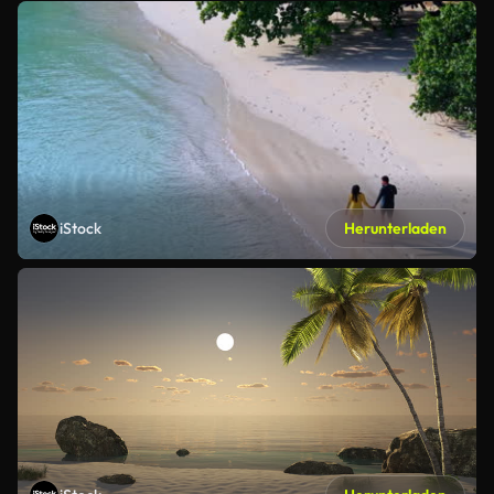
iStock
Herunterladen