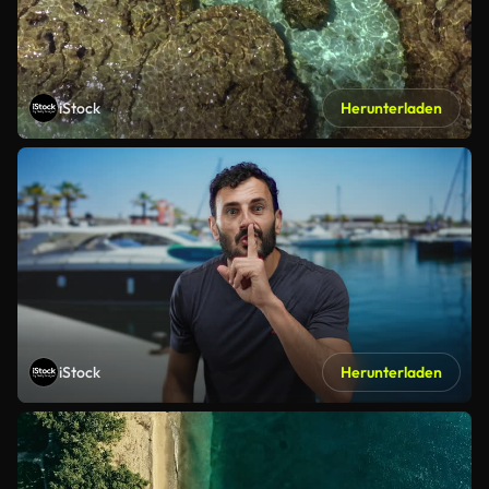
iStock
Herunterladen
iStock
Herunterladen