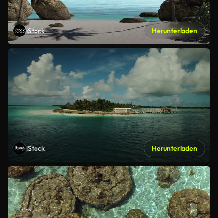
iStock
Herunterladen
iStock
Herunterladen