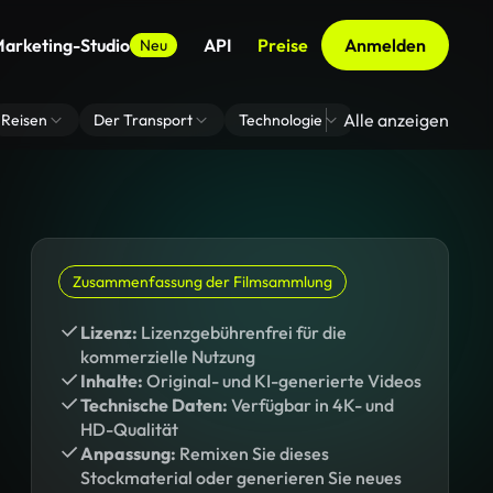
arketing-Studio
API
Preise
Anmelden
Neu
Alle anzeigen
Reisen
Der Transport
Technologie
Zoom Virtuelle H
Zusammenfassung der Filmsammlung
Lizenz:
Lizenzgebührenfrei für die
kommerzielle Nutzung
Inhalte:
Original- und KI-generierte Videos
Technische Daten:
Verfügbar in 4K- und
HD-Qualität
Anpassung:
Remixen Sie dieses
Stockmaterial oder generieren Sie neues