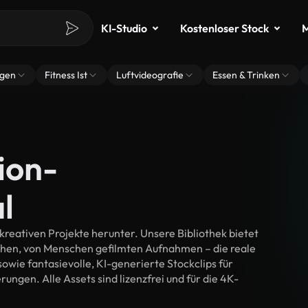
KI-Studio
Kostenloser Stock
M
ngen
Fitness Ist
Luftvideografie
Essen & Trinken
ion-
l
kreativen Projekte herunter. Unsere Bibliothek bietet
chen, von Menschen gefilmten Aufnahmen – die reale
wie fantasievolle, KI-generierte Stockclips für
rungen. Alle Assets sind lizenzfrei und für die 4K-