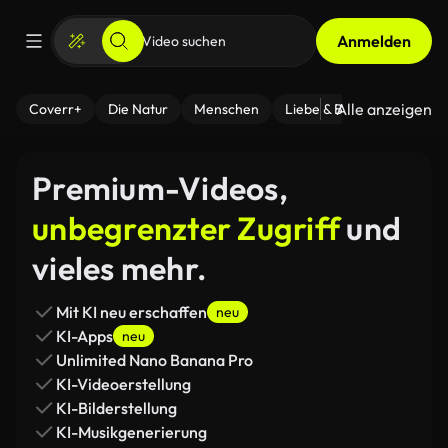
Anmelden
Alle anzeigen
Coverr+
Die Natur
Menschen
Liebe & Beziehungen
F
Premium-Videos,
unbegrenzter Zugriff
und
vieles mehr.
Mit KI neu erschaffen
neu
KI-Apps
neu
Unlimited Nano Banana Pro
KI-Videoerstellung
KI-Bilderstellung
KI-Musikgenerierung