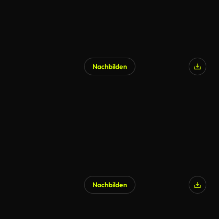
Nachbilden
Nachbilden