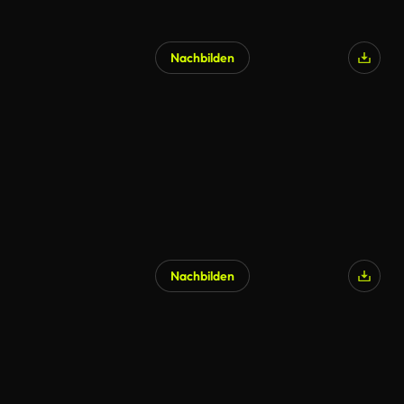
Nachbilden
Nachbilden