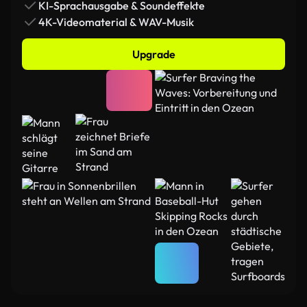
KI-Sprachausgabe & Soundeffekte
4K-Videomaterial & WAV-Musik
Upgrade