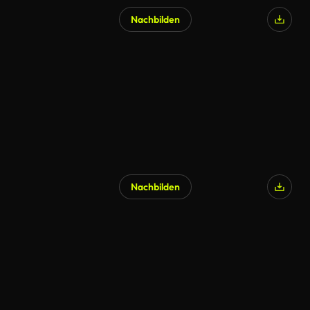
Nachbilden
Nachbilden