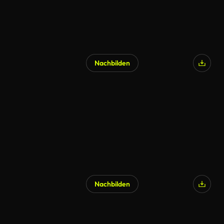
Nachbilden
Nachbilden