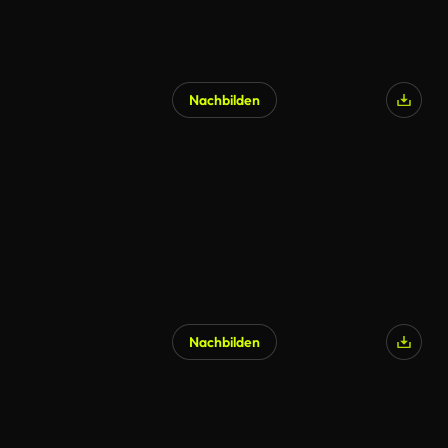
Nachbilden
Nachbilden