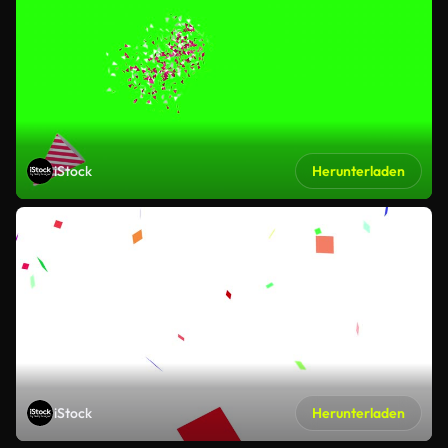
iStock
Herunterladen
iStock
Herunterladen