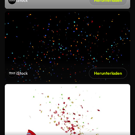
iStock
Herunterladen
iStock
Herunterladen