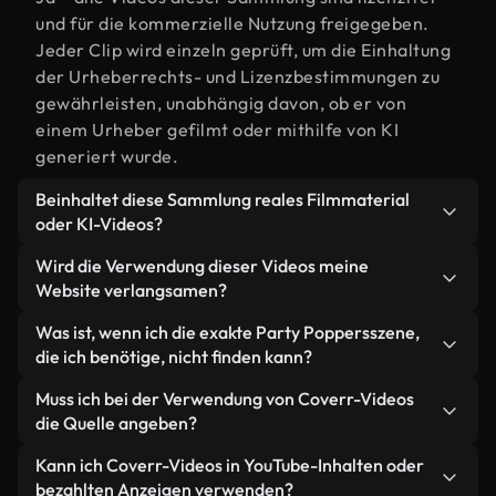
und für die kommerzielle Nutzung freigegeben.
Jeder Clip wird einzeln geprüft, um die Einhaltung
der Urheberrechts- und Lizenzbestimmungen zu
gewährleisten, unabhängig davon, ob er von
einem Urheber gefilmt oder mithilfe von KI
generiert wurde.
Beinhaltet diese Sammlung reales Filmmaterial
oder KI-Videos?
Beides. Es handelt sich um eine Hybridbibliothek
Wird die Verwendung dieser Videos meine
aus realen, von Menschen aufgenommenen
Website verlangsamen?
Filmaufnahmen zum Thema Party Poppers und KI-
Nicht, wenn Sie unsere optimierten Versionen
Was ist, wenn ich die exakte Party Poppersszene,
generierten Videos. Jedes Video ist eindeutig
wählen. Wir bieten schlanke, webfähige Formate,
die ich benötige, nicht finden kann?
beschriftet, sodass Sie immer wissen, was Sie
die für die Hintergrundverarbeitung entwickelt
verwenden.
Mit Coverr AI Studio erstellen Sie im
Muss ich bei der Verwendung von Coverr-Videos
wurden – so bleibt die Qualität hoch, während
Handumdrehen ein solches Video. Beschreiben Sie
die Quelle angeben?
gleichzeitig die Ladezeiten minimiert und
einfach die Szene – zum Beispiel "Party Poppers
Kennzahlen wie LCP verbessert werden.
Eine Namensnennung ist nicht erforderlich. Alle
Kann ich Coverr-Videos in YouTube-Inhalten oder
bei Sonnenuntergang" – und das Studio generiert
Videos in unserer Stockbibliothek sind lizenzfrei
bezahlten Anzeigen verwenden?