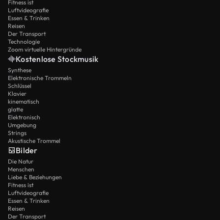
Fitness ist
Luftvideografie
Essen & Trinken
Reisen
Der Transport
Technologie
Zoom virtuelle Hintergründe
Kostenlose Stockmusik
Synthese
Elektronische Trommeln
Schlüssel
Klavier
kinematisch
glatte
Elektronisch
Umgebung
Strings
Akustische Trommel
Bilder
Die Natur
Menschen
Liebe & Beziehungen
Fitness ist
Luftvideografie
Essen & Trinken
Reisen
Der Transport