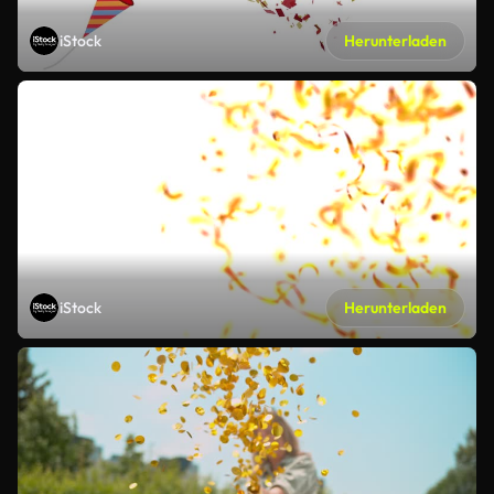
iStock
Herunterladen
iStock
Herunterladen