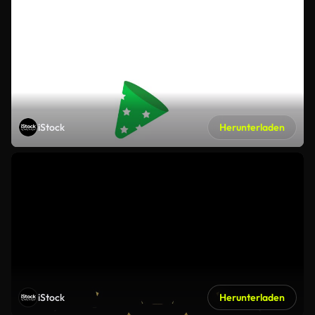
iStock
Herunterladen
iStock
Herunterladen