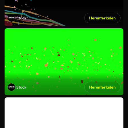
iStock
Herunterladen
iStock
Herunterladen