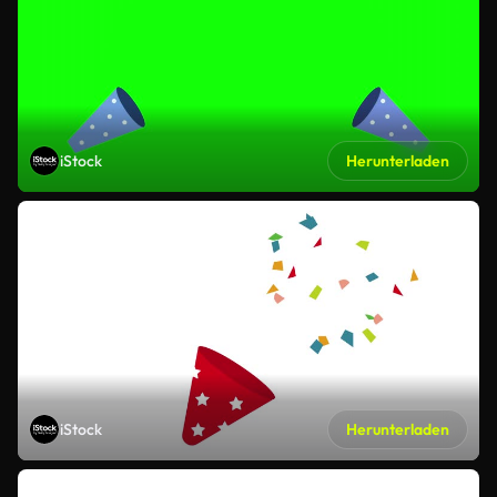
iStock
Herunterladen
iStock
Herunterladen