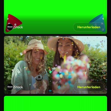
iStock
Herunterladen
iStock
Herunterladen