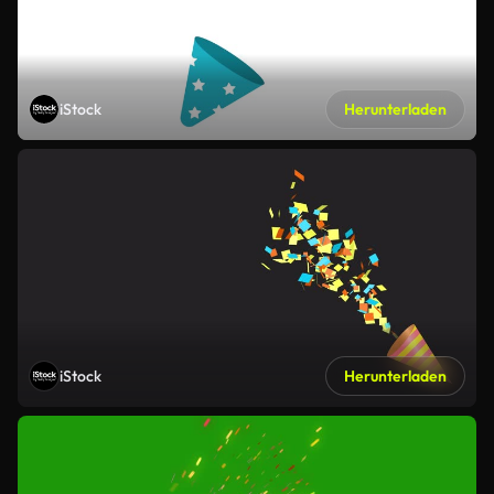
iStock
Herunterladen
iStock
Herunterladen