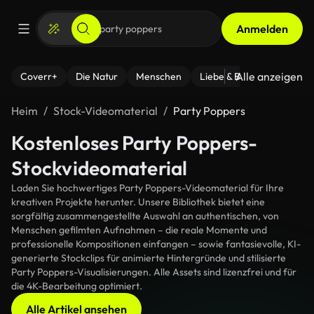
Anmelden
Alle anzeigen
Coverr+
Die Natur
Menschen
Liebe & Beziehungen
F
Heim
Stock-Videomaterial
Party Poppers
Kostenloses Party Poppers-
Stockvideomaterial
Laden Sie hochwertiges Party Poppers-Videomaterial für Ihre
kreativen Projekte herunter. Unsere Bibliothek bietet eine
sorgfältig zusammengestellte Auswahl an authentischen, von
Menschen gefilmten Aufnahmen – die reale Momente und
professionelle Kompositionen einfangen – sowie fantasievolle, KI-
generierte Stockclips für animierte Hintergründe und stilisierte
Party Poppers-Visualisierungen. Alle Assets sind lizenzfrei und für
die 4K-Bearbeitung optimiert.
Alle Artikel ansehen