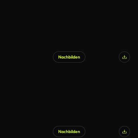
Nachbilden
Nachbilden