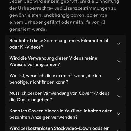
Jeder Clip wird einzeln geprüft, um die Einhaltung
der Urheberrechts- und Lizenzbestimmungen zu
gewährleisten, unabhängig davon, ob er von
einem Urheber gefilmt oder mithilfe von KI
generiert wurde.
Beinhaltet diese Sammlung reales Filmmaterial
oder KI-Videos?
Beides. Es handelt sich um eine Hybridbibliothek
Wird die Verwendung dieser Videos meine
aus realen, von Menschen aufgenommenen
Website verlangsamen?
Filmaufnahmen zum Thema nft und KI-
Nicht, wenn Sie unsere optimierten Versionen
Was ist, wenn ich die exakte nftszene, die ich
generierten Videos. Jedes Video ist eindeutig
wählen. Wir bieten schlanke, webfähige Formate,
benötige, nicht finden kann?
beschriftet, sodass Sie immer wissen, was Sie
die für die Hintergrundverarbeitung entwickelt
verwenden.
Mit Coverr AI Studio erstellen Sie im
Muss ich bei der Verwendung von Coverr-Videos
wurden – so bleibt die Qualität hoch, während
Handumdrehen ein solches Video. Beschreiben Sie
die Quelle angeben?
gleichzeitig die Ladezeiten minimiert und
einfach die Szene – zum Beispiel "nft bei
Kennzahlen wie LCP verbessert werden.
Eine Namensnennung ist nicht erforderlich. Alle
Kann ich Coverr-Videos in YouTube-Inhalten oder
Sonnenuntergang" – und das Studio generiert
Videos in unserer Stockbibliothek sind lizenzfrei
bezahlten Anzeigen verwenden?
innerhalb von Sekunden ein individuelles Video für
und können ohne Nennung des Urhebers
Sie, das unseren Lizenzbestimmungen entspricht.
Ja. Sämtliches Stockmaterial von Coverr darf in
Wird bei kostenlosen Stockvideo-Downloads ein
verwendet werden – wir freuen uns aber immer