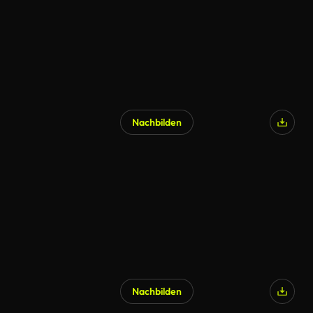
Nachbilden
Nachbilden