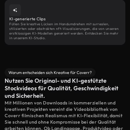
KI-generierte Clips
Füllen Sie kreative Lücken im Handumdrehen mit surrealen,
stilisierten oder abstrakten nft-Visualisierungen, die von unseren
erstklassigen KI-Modellen generiert werden. Entdecken Sie mehr
in unserem KI-Studio.
Warum entscheiden sich Kreative für Coverr?
Nutzen Sie Original- und KI-gestützte
Stockvideos für Qualität, Geschwindigkeit
und Sicherheit.
Mit Millionen von Downloads in kommerziellen und
kreativen Projekten vereint die Videobibliothek von
Coverr filmischen Realismus mit KI-Flexibilität, damit
Sie schnell und ohne Kompromisse bei der Qualität
arbeiten können. Ob Landingpage, Produktvideo oder