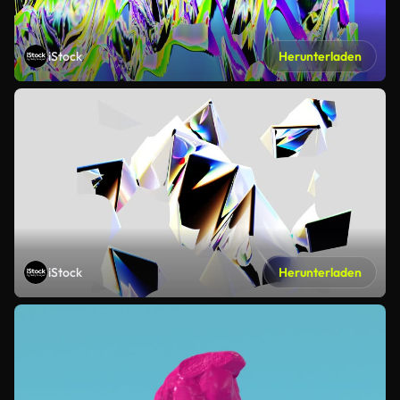
iStock
Herunterladen
iStock
Herunterladen