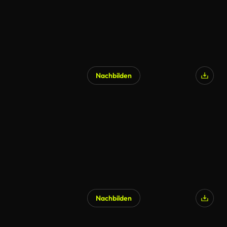
Nachbilden
Nachbilden