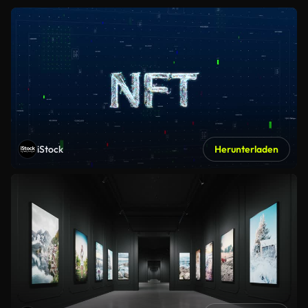
iStock
Herunterladen