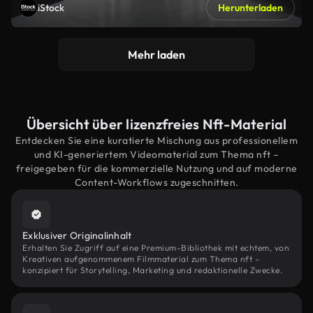
iStock
Herunterladen
Mehr laden
Übersicht über lizenzfreies Nft-Material
Entdecken Sie eine kuratierte Mischung aus professionellem
und KI-generiertem Videomaterial zum Thema nft –
freigegeben für die kommerzielle Nutzung und auf moderne
Content-Workflows zugeschnitten.
Exklusiver Originalinhalt
Erhalten Sie Zugriff auf eine Premium-Bibliothek mit echtem, von
Kreativen aufgenommenem Filmmaterial zum Thema nft –
konzipiert für Storytelling, Marketing und redaktionelle Zwecke.