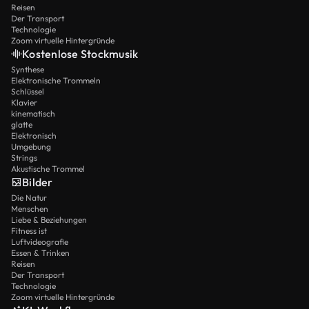
Reisen
Der Transport
Technologie
Zoom virtuelle Hintergründe
Kostenlose Stockmusik
Synthese
Elektronische Trommeln
Schlüssel
Klavier
kinematisch
glatte
Elektronisch
Umgebung
Strings
Akustische Trommel
Bilder
Die Natur
Menschen
Liebe & Beziehungen
Fitness ist
Luftvideografie
Essen & Trinken
Reisen
Der Transport
Technologie
Zoom virtuelle Hintergründe