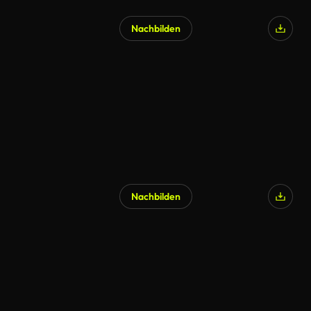
Nachbilden
Nachbilden