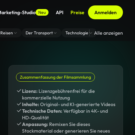
arketing-Studio
API
Preise
Anmelden
Neu
Alle anzeigen
Reisen
Der Transport
Technologie
Zoom Virtuelle H
Zusammenfassung der Filmsammlung
Lizenz:
Lizenzgebührenfrei für die
kommerzielle Nutzung
Inhalte:
Original- und KI-generierte Videos
Technische Daten:
Verfügbar in 4K- und
HD-Qualität
Anpassung:
Remixen Sie dieses
Stockmaterial oder generieren Sie neues