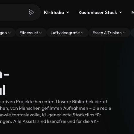
KI-Studio
Kostenloser Stock
M
ngen
Fitness Ist
Luftvideografie
Essen & Trinken
n-
l
ativen Projekte herunter. Unsere Bibliothek bietet
chen, von Menschen gefilmten Aufnahmen – die reale
wie fantasievolle, KI-generierte Stockclips für
gen. Alle Assets sind lizenzfrei und für die 4K-