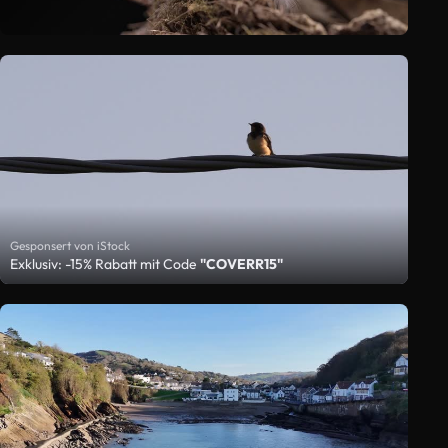
Gesponsert von iStock
Exklusiv: -15% Rabatt mit Code
"COVERR15"