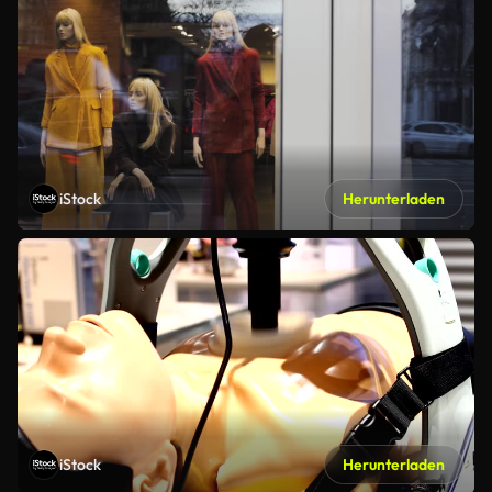
iStock
Herunterladen
iStock
Herunterladen