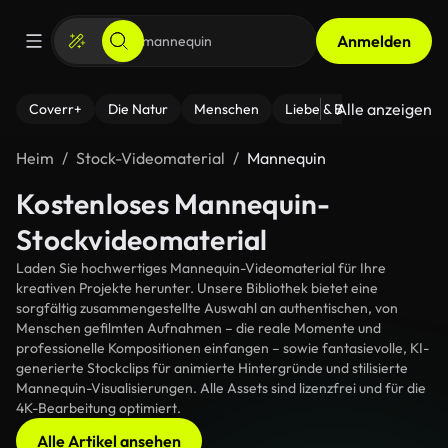
Anmelden
Alle anzeigen
Coverr+
Die Natur
Menschen
Liebe & Beziehungen
F
Heim
Stock-Videomaterial
Mannequin
Kostenloses Mannequin-
Stockvideomaterial
Laden Sie hochwertiges Mannequin-Videomaterial für Ihre
kreativen Projekte herunter. Unsere Bibliothek bietet eine
sorgfältig zusammengestellte Auswahl an authentischen, von
Menschen gefilmten Aufnahmen – die reale Momente und
professionelle Kompositionen einfangen – sowie fantasievolle, KI-
generierte Stockclips für animierte Hintergründe und stilisierte
Mannequin-Visualisierungen. Alle Assets sind lizenzfrei und für die
4K-Bearbeitung optimiert.
Alle Artikel ansehen