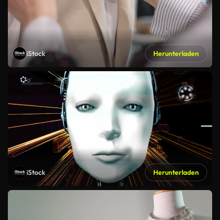
iStock
Herunterladen
iStock
Herunterladen