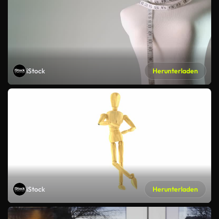
iStock
Herunterladen
iStock
Herunterladen