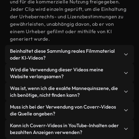
und für die kommerzielle Nutzung freigegeben.
Jeder Clip wird einzeln geprüft, um die Einhaltung
der Urheberrechts- und Lizenzbestimmungen zu
gewährleisten, unabhängig davon, ob er von
einem Urheber gefilmt oder mithilfe von KI
generiert wurde.
Beinhaltet diese Sammlung reales Filmmaterial
oder KI-Videos?
Beides. Es handelt sich um eine Hybridbibliothek
Wird die Verwendung dieser Videos meine
aus realen, von Menschen aufgenommenen
Website verlangsamen?
Filmaufnahmen zum Thema Mannequin und KI-
Nicht, wenn Sie unsere optimierten Versionen
Was ist, wenn ich die exakte Mannequinszene, die
generierten Videos. Jedes Video ist eindeutig
wählen. Wir bieten schlanke, webfähige Formate,
ich benötige, nicht finden kann?
beschriftet, sodass Sie immer wissen, was Sie
die für die Hintergrundverarbeitung entwickelt
verwenden.
Mit Coverr AI Studio erstellen Sie im
Muss ich bei der Verwendung von Coverr-Videos
wurden – so bleibt die Qualität hoch, während
Handumdrehen ein solches Video. Beschreiben Sie
die Quelle angeben?
gleichzeitig die Ladezeiten minimiert und
einfach die Szene – zum Beispiel "Mannequin bei
Kennzahlen wie LCP verbessert werden.
Eine Namensnennung ist nicht erforderlich. Alle
Kann ich Coverr-Videos in YouTube-Inhalten oder
Sonnenuntergang" – und das Studio generiert
Videos in unserer Stockbibliothek sind lizenzfrei
bezahlten Anzeigen verwenden?
innerhalb von Sekunden ein individuelles Video für
und können ohne Nennung des Urhebers