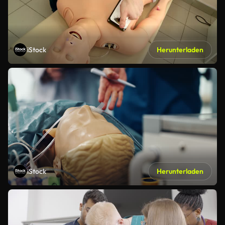
iStock
Herunterladen
iStock
Herunterladen