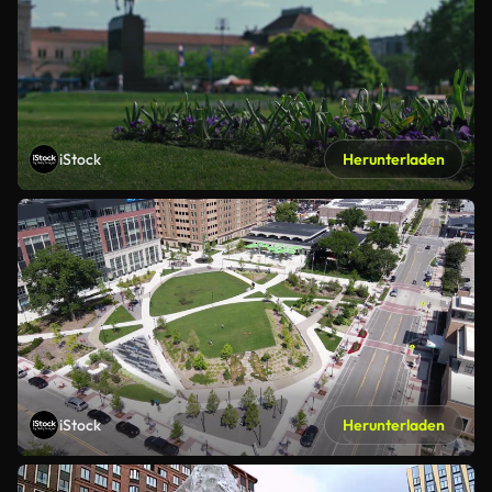
iStock
Herunterladen
iStock
Herunterladen