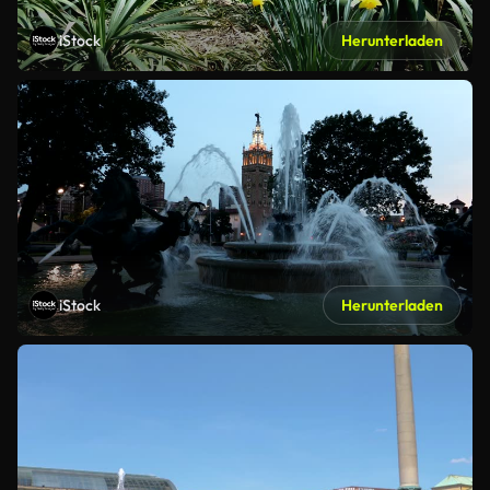
iStock
Herunterladen
iStock
Herunterladen