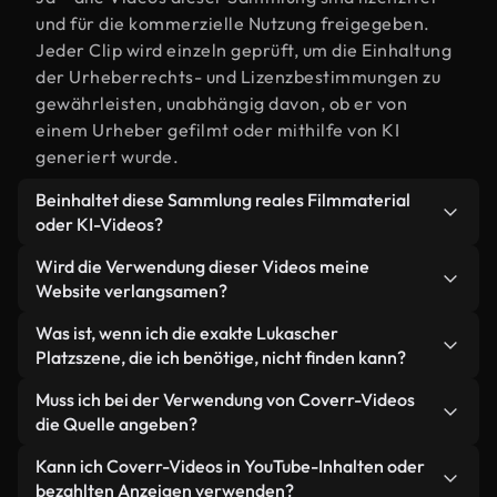
und für die kommerzielle Nutzung freigegeben.
Jeder Clip wird einzeln geprüft, um die Einhaltung
der Urheberrechts- und Lizenzbestimmungen zu
gewährleisten, unabhängig davon, ob er von
einem Urheber gefilmt oder mithilfe von KI
generiert wurde.
Beinhaltet diese Sammlung reales Filmmaterial
oder KI-Videos?
Beides. Es handelt sich um eine Hybridbibliothek
Wird die Verwendung dieser Videos meine
aus realen, von Menschen aufgenommenen
Website verlangsamen?
Filmaufnahmen zum Thema Lukascher Platz und
Nicht, wenn Sie unsere optimierten Versionen
Was ist, wenn ich die exakte Lukascher
KI-generierten Videos. Jedes Video ist eindeutig
wählen. Wir bieten schlanke, webfähige Formate,
Platzszene, die ich benötige, nicht finden kann?
beschriftet, sodass Sie immer wissen, was Sie
die für die Hintergrundverarbeitung entwickelt
verwenden.
Mit Coverr AI Studio erstellen Sie im
Muss ich bei der Verwendung von Coverr-Videos
wurden – so bleibt die Qualität hoch, während
Handumdrehen ein solches Video. Beschreiben Sie
die Quelle angeben?
gleichzeitig die Ladezeiten minimiert und
einfach die Szene – zum Beispiel "Lukascher Platz
Kennzahlen wie LCP verbessert werden.
Eine Namensnennung ist nicht erforderlich. Alle
Kann ich Coverr-Videos in YouTube-Inhalten oder
bei Sonnenuntergang" – und das Studio generiert
Videos in unserer Stockbibliothek sind lizenzfrei
bezahlten Anzeigen verwenden?