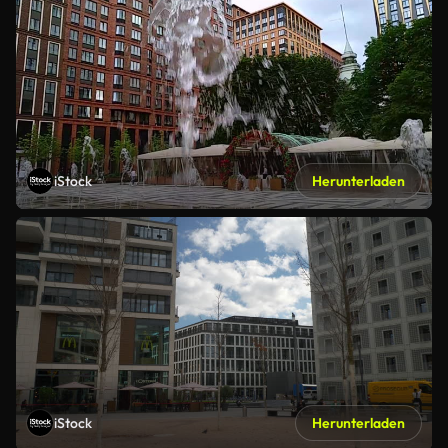
iStock
Herunterladen
iStock
Herunterladen