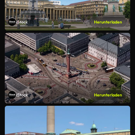
iStock
Herunterladen
iStock
Herunterladen