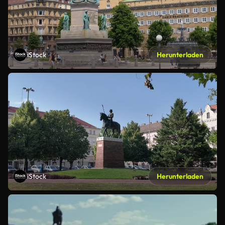
iStock
Herunterladen
iStock
Herunterladen