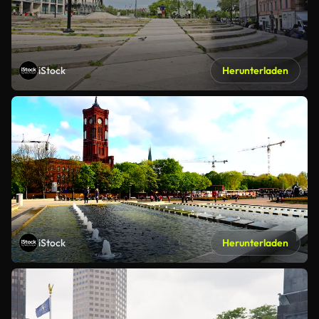
iStock
Herunterladen
iStock
Herunterladen