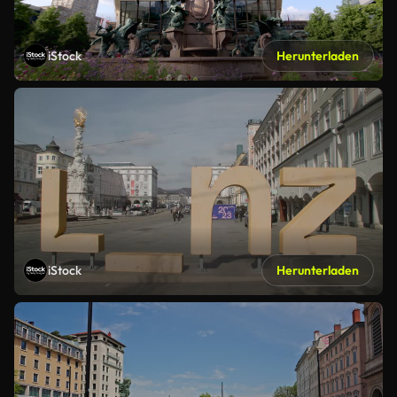
iStock
Herunterladen
iStock
Herunterladen