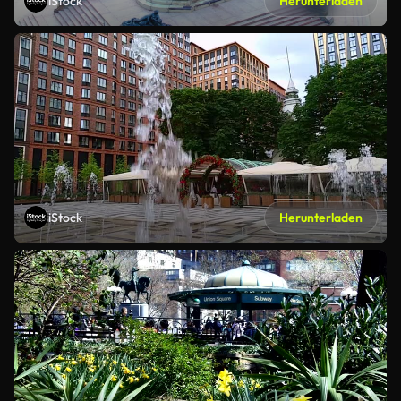
iStock
Herunterladen
iStock
Herunterladen