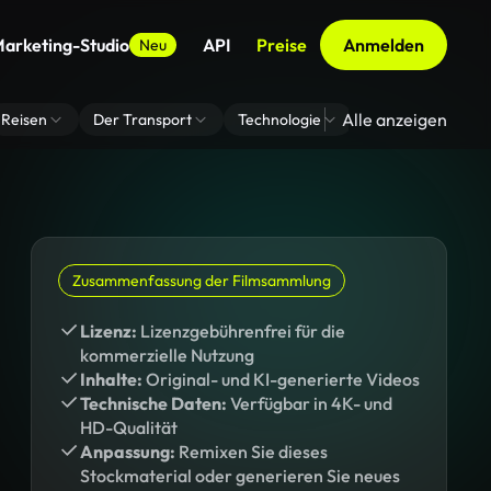
arketing-Studio
API
Preise
Anmelden
Neu
Alle anzeigen
Reisen
Der Transport
Technologie
Zoom Virtuelle H
Zusammenfassung der Filmsammlung
Lizenz:
Lizenzgebührenfrei für die
kommerzielle Nutzung
Inhalte:
Original- und KI-generierte Videos
Technische Daten:
Verfügbar in 4K- und
HD-Qualität
Anpassung:
Remixen Sie dieses
Stockmaterial oder generieren Sie neues