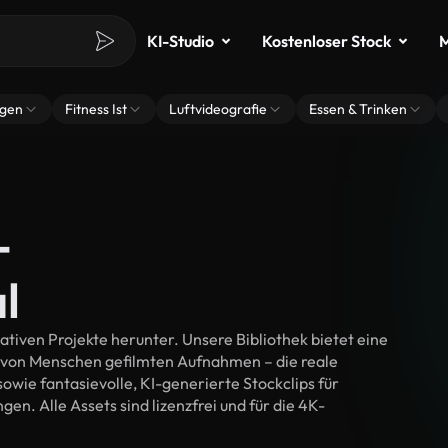
KI-Studio
Kostenloser Stock
M
ngen
Fitness Ist
Luftvideografie
Essen & Trinken
-
l
tiven Projekte herunter. Unsere Bibliothek bietet eine
 von Menschen gefilmten Aufnahmen – die reale
wie fantasievolle, KI-generierte Stockclips für
en. Alle Assets sind lizenzfrei und für die 4K-