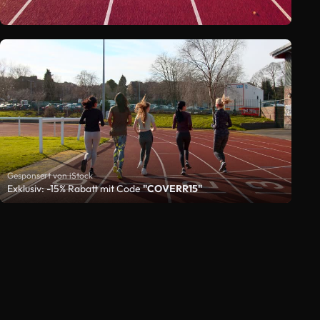
Gesponsert von iStock
Exklusiv: -15% Rabatt mit Code
"COVERR15"