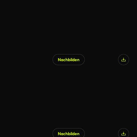
Nachbilden
Nachbilden