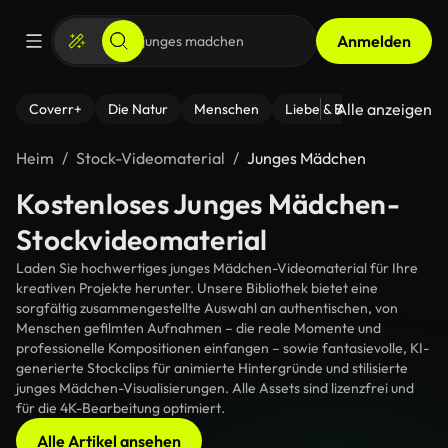
Anmelden
Alle anzeigen
Coverr+
Die Natur
Menschen
Liebe & Beziehungen
F
Heim
Stock-Videomaterial
Junges Mädchen
Kostenloses Junges Mädchen-
Stockvideomaterial
Laden Sie hochwertiges junges Mädchen-Videomaterial für Ihre
kreativen Projekte herunter. Unsere Bibliothek bietet eine
sorgfältig zusammengestellte Auswahl an authentischen, von
Menschen gefilmten Aufnahmen – die reale Momente und
professionelle Kompositionen einfangen – sowie fantasievolle, KI-
generierte Stockclips für animierte Hintergründe und stilisierte
junges Mädchen-Visualisierungen. Alle Assets sind lizenzfrei und
für die 4K-Bearbeitung optimiert.
Alle Artikel ansehen