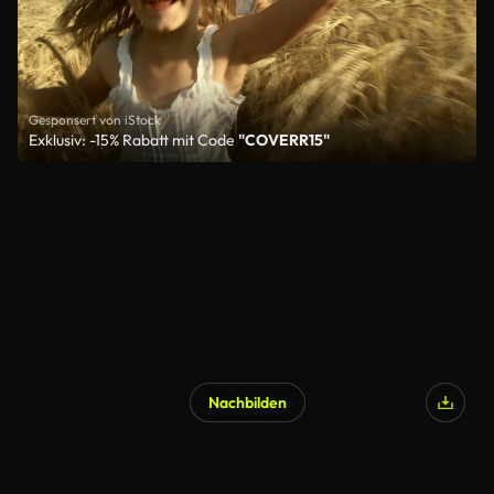
Gesponsert von iStock
Exklusiv: -15% Rabatt mit Code
"COVERR15"
Nachbilden