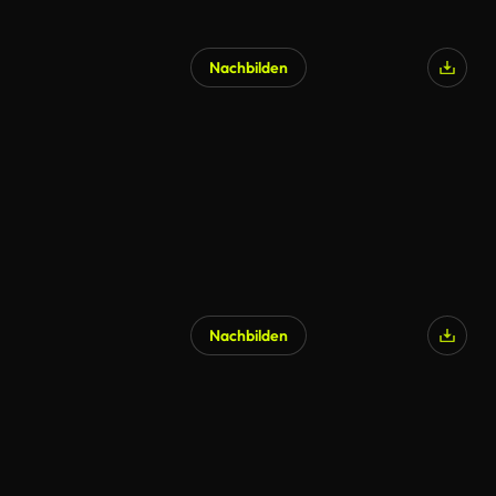
Nachbilden
Nachbilden