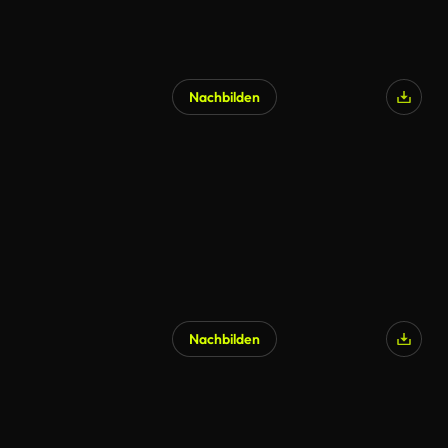
Nachbilden
Nachbilden