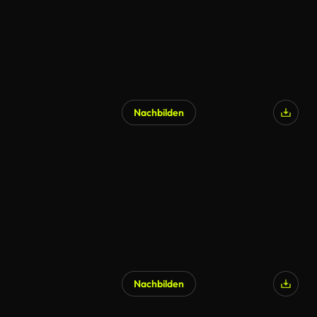
Nachbilden
Nachbilden