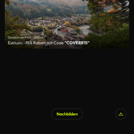
Gesponsert von iStock
Exklusiv: -15% Rabatt mit Code
"COVERR15"
Nachbilden