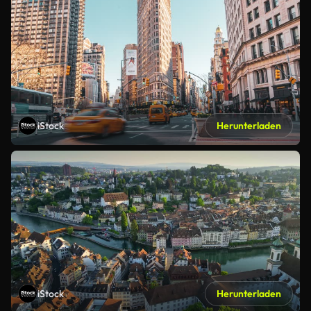
iStock
Herunterladen
iStock
Herunterladen