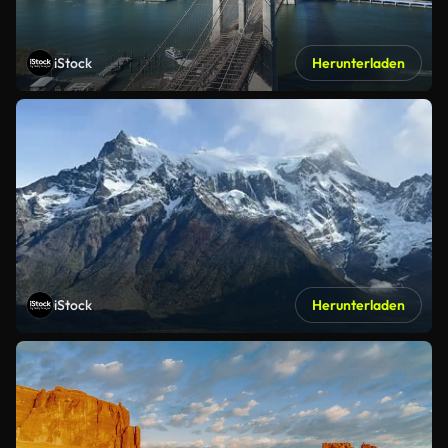
iStock
Herunterladen
iStock
Herunterladen