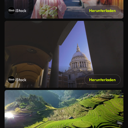
iStock
Herunterladen
iStock
Herunterladen