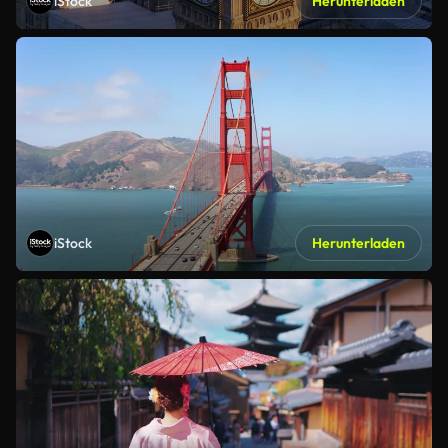
iStock
Herunterladen
iStock
Herunterladen