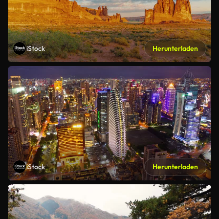
iStock
Herunterladen
iStock
Herunterladen