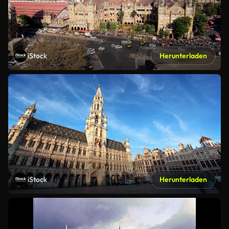
iStock
Herunterladen
iStock
Herunterladen