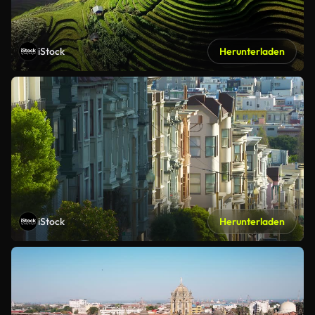
iStock
Herunterladen
iStock
Herunterladen