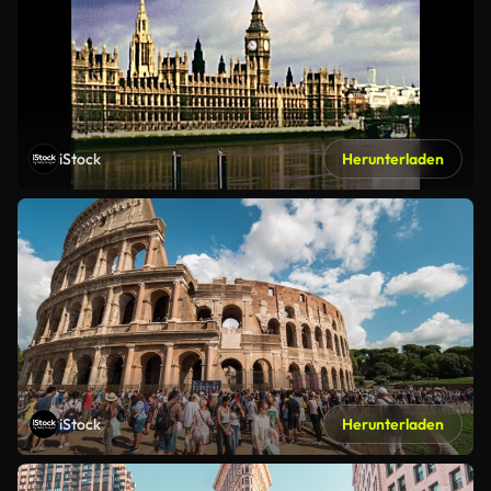
iStock
Herunterladen
iStock
Herunterladen