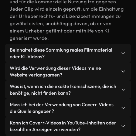
und für die kommerzielle Nutzung freigegeben.
Jeder Clip wird einzeln geprüft, um die Einhaltung
der Urheberrechts- und Lizenzbestimmungen zu
gewährleisten, unabhängig davon, ob er von
einem Urheber gefilmt oder mithilfe von KI
generiert wurde.
Beinhaltet diese Sammlung reales Filmmaterial
oder KI-Videos?
Beides. Es handelt sich um eine Hybridbibliothek
Wird die Verwendung dieser Videos meine
aus realen, von Menschen aufgenommenen
Website verlangsamen?
Filmaufnahmen zum Thema Ikonisch und KI-
Nicht, wenn Sie unsere optimierten Versionen
Was ist, wenn ich die exakte Ikonischszene, die ich
generierten Videos. Jedes Video ist eindeutig
wählen. Wir bieten schlanke, webfähige Formate,
benötige, nicht finden kann?
beschriftet, sodass Sie immer wissen, was Sie
die für die Hintergrundverarbeitung entwickelt
verwenden.
Mit Coverr AI Studio erstellen Sie im
Muss ich bei der Verwendung von Coverr-Videos
wurden – so bleibt die Qualität hoch, während
Handumdrehen ein solches Video. Beschreiben Sie
die Quelle angeben?
gleichzeitig die Ladezeiten minimiert und
einfach die Szene – zum Beispiel "Ikonisch bei
Kennzahlen wie LCP verbessert werden.
Eine Namensnennung ist nicht erforderlich. Alle
Kann ich Coverr-Videos in YouTube-Inhalten oder
Sonnenuntergang" – und das Studio generiert
Videos in unserer Stockbibliothek sind lizenzfrei
bezahlten Anzeigen verwenden?
innerhalb von Sekunden ein individuelles Video für
und können ohne Nennung des Urhebers