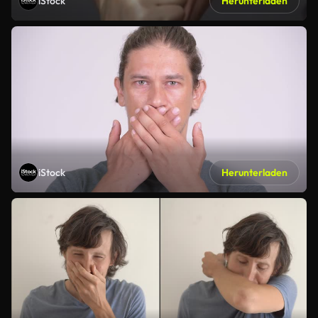
iStock
Herunterladen
iStock
Herunterladen