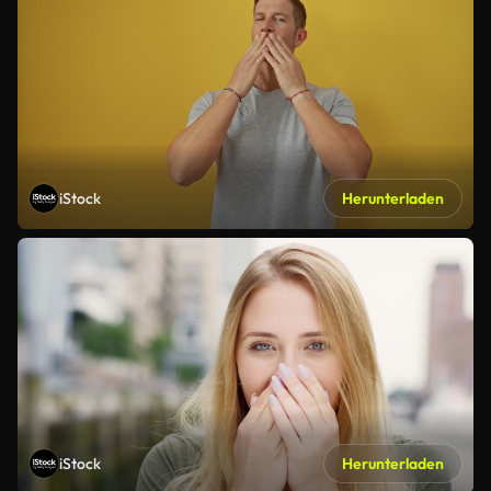
iStock
Herunterladen
iStock
Herunterladen