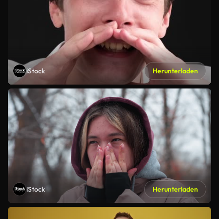
iStock
Herunterladen
iStock
Herunterladen