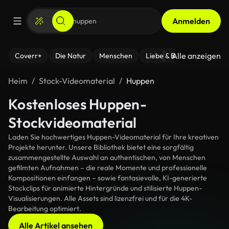
Anmelden
Alle anzeigen
Coverr+
Die Natur
Menschen
Liebe & Beziehungen
F
Heim
Stock-Videomaterial
Huppen
Kostenloses Huppen-
Stockvideomaterial
Laden Sie hochwertiges Huppen-Videomaterial für Ihre kreativen
Projekte herunter. Unsere Bibliothek bietet eine sorgfältig
zusammengestellte Auswahl an authentischen, von Menschen
gefilmten Aufnahmen – die reale Momente und professionelle
Kompositionen einfangen – sowie fantasievolle, KI-generierte
Stockclips für animierte Hintergründe und stilisierte Huppen-
Visualisierungen. Alle Assets sind lizenzfrei und für die 4K-
Bearbeitung optimiert.
Alle Artikel ansehen