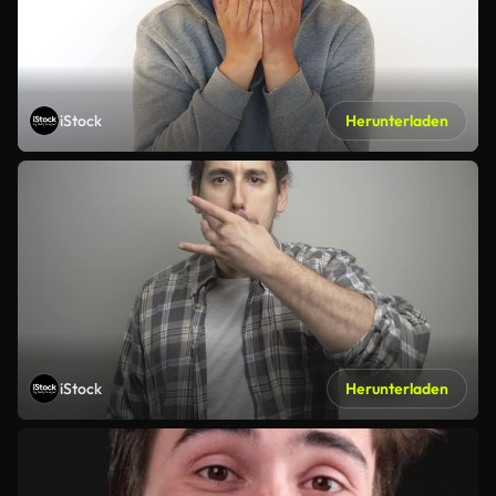
iStock
Herunterladen
iStock
Herunterladen