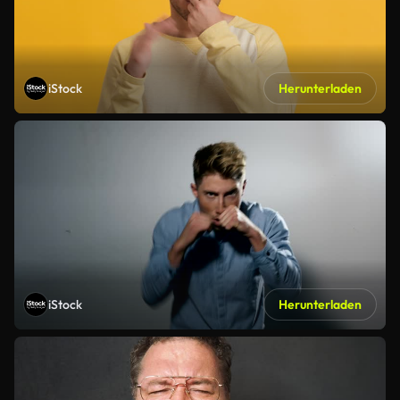
iStock
Herunterladen
iStock
Herunterladen