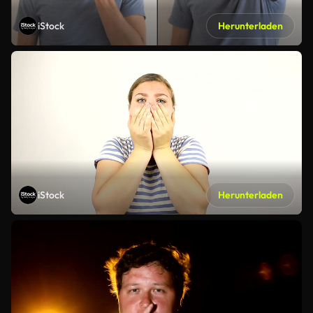
iStock
Herunterladen
iStock
Herunterladen