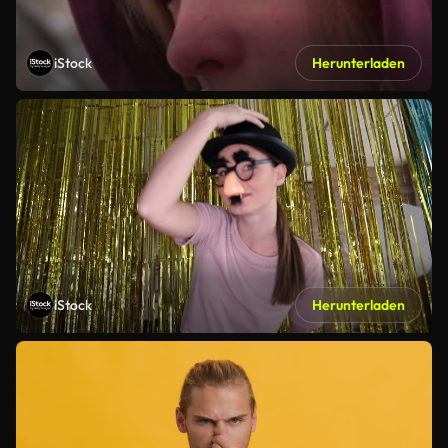
iStock
Herunterladen
iStock
Herunterladen