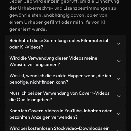
Jeder Clip wird einzeln geprüft, um die Einhaltung
der Urheberrechts- und Lizenzbestimmungen zu
gewährleisten, unabhängig davon, ob er von
einem Urheber gefilmt oder mithilfe von KI
generiert wurde.
Beinhaltet diese Sammlung reales Filmmaterial
oder KI-Videos?
Beides. Es handelt sich um eine Hybridbibliothek
Wird die Verwendung dieser Videos meine
aus realen, von Menschen aufgenommenen
Website verlangsamen?
Filmaufnahmen zum Thema Huppen und KI-
Nicht, wenn Sie unsere optimierten Versionen
Was ist, wenn ich die exakte Huppenszene, die ich
generierten Videos. Jedes Video ist eindeutig
wählen. Wir bieten schlanke, webfähige Formate,
benötige, nicht finden kann?
beschriftet, sodass Sie immer wissen, was Sie
die für die Hintergrundverarbeitung entwickelt
verwenden.
Mit Coverr AI Studio erstellen Sie im
Muss ich bei der Verwendung von Coverr-Videos
wurden – so bleibt die Qualität hoch, während
Handumdrehen ein solches Video. Beschreiben Sie
die Quelle angeben?
gleichzeitig die Ladezeiten minimiert und
einfach die Szene – zum Beispiel "Huppen bei
Kennzahlen wie LCP verbessert werden.
Eine Namensnennung ist nicht erforderlich. Alle
Kann ich Coverr-Videos in YouTube-Inhalten oder
Sonnenuntergang" – und das Studio generiert
Videos in unserer Stockbibliothek sind lizenzfrei
bezahlten Anzeigen verwenden?
innerhalb von Sekunden ein individuelles Video für
und können ohne Nennung des Urhebers
Sie, das unseren Lizenzbestimmungen entspricht.
Ja. Sämtliches Stockmaterial von Coverr darf in
Wird bei kostenlosen Stockvideo-Downloads ein
verwendet werden – wir freuen uns aber immer