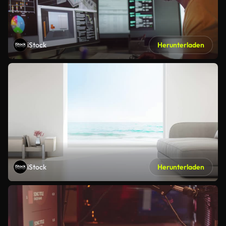
iStock
Herunterladen
iStock
Herunterladen