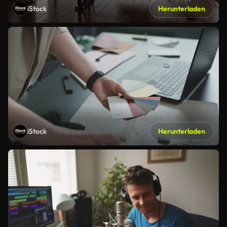
iStock
Herunterladen
iStock
Herunterladen