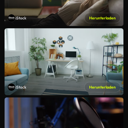
iStock
Herunterladen
iStock
Herunterladen