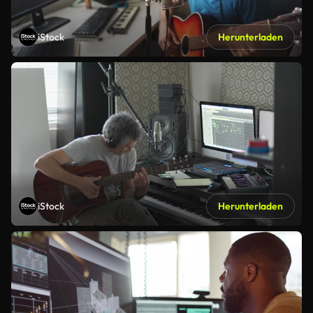
iStock
Herunterladen
iStock
Herunterladen