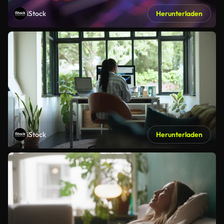
iStock
Herunterladen
iStock
Herunterladen