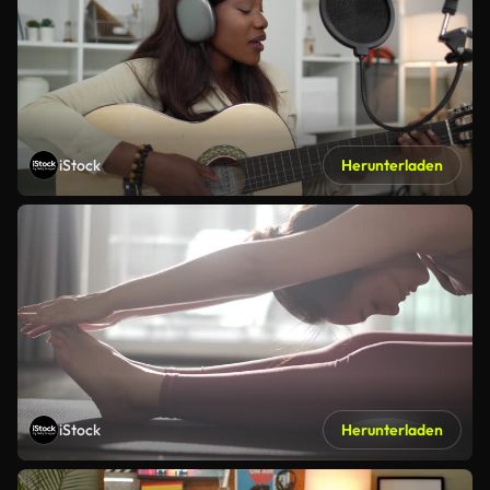
iStock
Herunterladen
iStock
Herunterladen