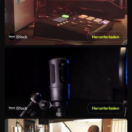
iStock
Herunterladen
iStock
Herunterladen