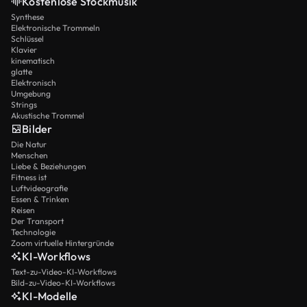
Kostenlose Stockmusik
Synthese
Elektronische Trommeln
Schlüssel
Klavier
kinematisch
glatte
Elektronisch
Umgebung
Strings
Akustische Trommel
Bilder
Die Natur
Menschen
Liebe & Beziehungen
Fitness ist
Luftvideografie
Essen & Trinken
Reisen
Der Transport
Technologie
Zoom virtuelle Hintergründe
KI-Workflows
Text-zu-Video-KI-Workflows
Bild-zu-Video-KI-Workflows
KI-Modelle