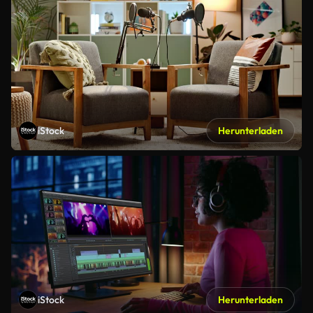
iStock
Herunterladen
iStock
Herunterladen