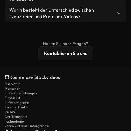
eigenständiges Produkt weiterverkaufen oder
Sie erhalten sauberes, sofort einsatzbereites
weiterverbreiten.
Ja. Sie dürfen unsere Videos gerne kürzen,
Worin besteht der Unterschied zwischen
Videomaterial.
bearbeiten oder neu zusammenstellen. Achten Sie
lizenzfreien und Premium-Videos?
nur darauf, dass das Endprodukt unserer Lizenz
Lizenzfreie Videos beinhalten kommerzielle
entspricht und nicht als ungeschnittenes
Nutzungsrechte, während Premium-Inhalte
Stockmaterial weiterverbreitet wird.
exklusives Filmmaterial, 4K-Auflösung und
Haben Sie noch Fragen?
erweiterten Lizenzschutz bieten.
Kontaktieren Sie uns
Kostenlose Stockvideos
Die Natur
Menschen
Liebe & Beziehungen
Fitness ist
Luftvideografie
Essen & Trinken
Reisen
Der Transport
Technologie
Zoom virtuelle Hintergründe