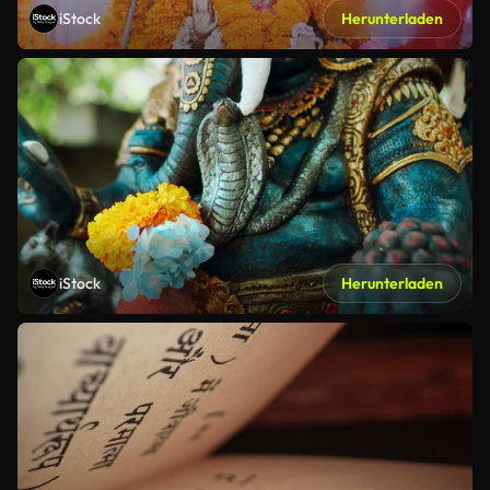
iStock
Herunterladen
iStock
Herunterladen