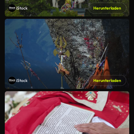
iStock
Herunterladen
iStock
Herunterladen