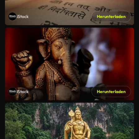
iStock
Herunterladen
iStock
Herunterladen