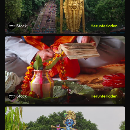
iStock
Herunterladen
iStock
Herunterladen