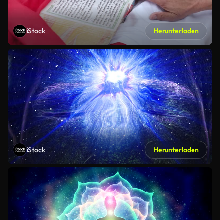
iStock
Herunterladen
iStock
Herunterladen