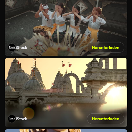
iStock
Herunterladen
iStock
Herunterladen