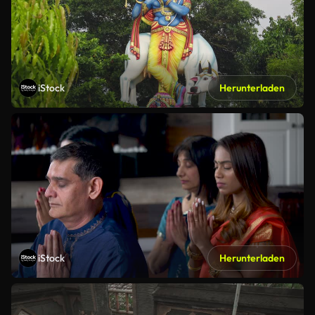
iStock
Herunterladen
iStock
Herunterladen