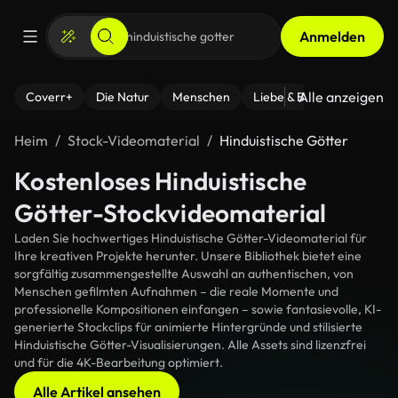
Anmelden
Alle anzeigen
Coverr+
Die Natur
Menschen
Liebe & Beziehungen
F
Heim
Stock-Videomaterial
Hinduistische Götter
Kostenloses Hinduistische
Götter-Stockvideomaterial
Laden Sie hochwertiges Hinduistische Götter-Videomaterial für
Ihre kreativen Projekte herunter. Unsere Bibliothek bietet eine
sorgfältig zusammengestellte Auswahl an authentischen, von
Menschen gefilmten Aufnahmen – die reale Momente und
professionelle Kompositionen einfangen – sowie fantasievolle, KI-
generierte Stockclips für animierte Hintergründe und stilisierte
Hinduistische Götter-Visualisierungen. Alle Assets sind lizenzfrei
und für die 4K-Bearbeitung optimiert.
Alle Artikel ansehen