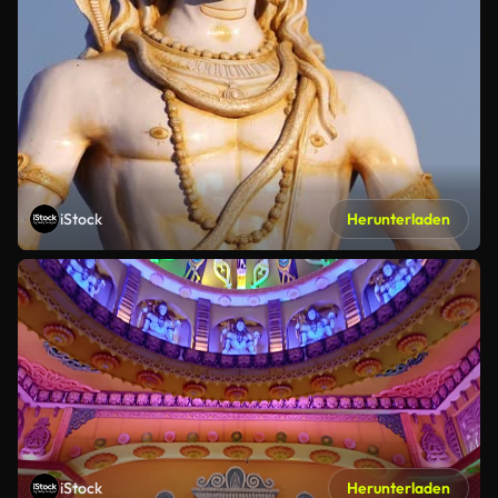
iStock
Herunterladen
iStock
Herunterladen