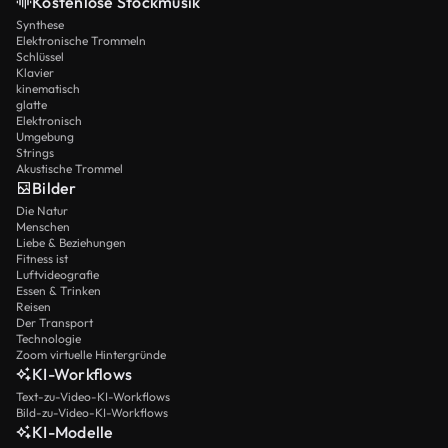
Kostenlose Stockmusik
Synthese
Elektronische Trommeln
Schlüssel
Klavier
kinematisch
glatte
Elektronisch
Umgebung
Strings
Akustische Trommel
Bilder
Die Natur
Menschen
Liebe & Beziehungen
Fitness ist
Luftvideografie
Essen & Trinken
Reisen
Der Transport
Technologie
Zoom virtuelle Hintergründe
KI-Workflows
Text-zu-Video-KI-Workflows
Bild-zu-Video-KI-Workflows
KI-Modelle