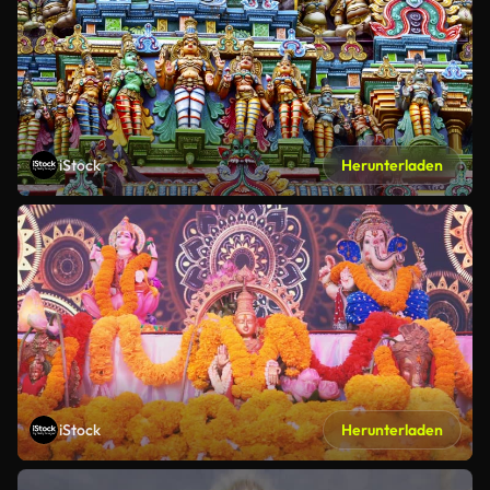
iStock
Herunterladen
iStock
Herunterladen