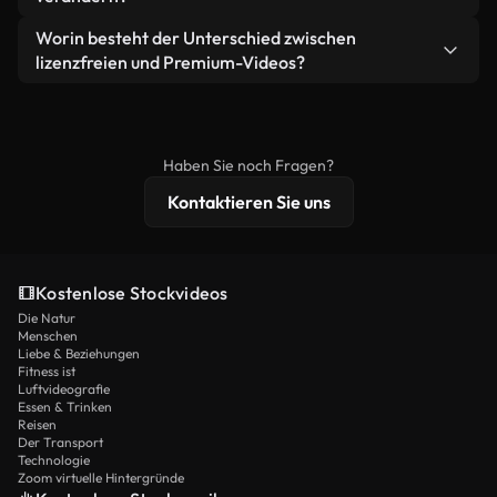
eigenständiges Produkt weiterverkaufen oder
Sie erhalten sauberes, sofort einsatzbereites
weiterverbreiten.
Ja. Sie dürfen unsere Videos gerne kürzen,
Worin besteht der Unterschied zwischen
Videomaterial.
bearbeiten oder neu zusammenstellen. Achten Sie
lizenzfreien und Premium-Videos?
nur darauf, dass das Endprodukt unserer Lizenz
Lizenzfreie Videos beinhalten kommerzielle
entspricht und nicht als ungeschnittenes
Nutzungsrechte, während Premium-Inhalte
Stockmaterial weiterverbreitet wird.
exklusives Filmmaterial, 4K-Auflösung und
Haben Sie noch Fragen?
erweiterten Lizenzschutz bieten.
Kontaktieren Sie uns
Kostenlose Stockvideos
Die Natur
Menschen
Liebe & Beziehungen
Fitness ist
Luftvideografie
Essen & Trinken
Reisen
Der Transport
Technologie
Zoom virtuelle Hintergründe