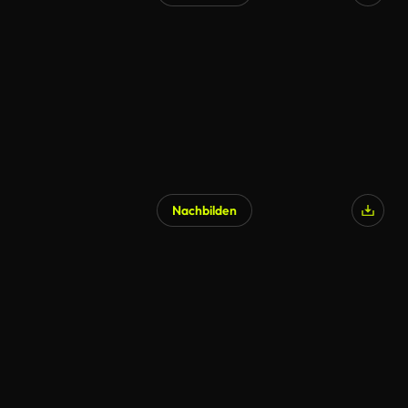
Nachbilden