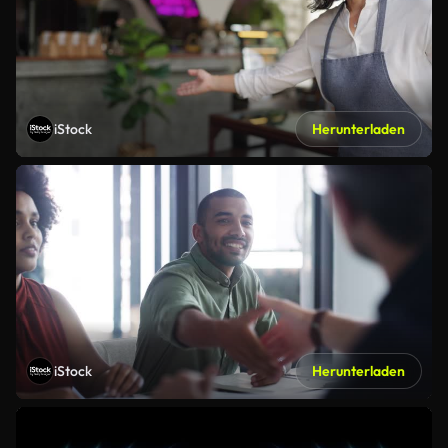
iStock
Herunterladen
iStock
Herunterladen