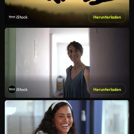
iStock
Herunterladen
iStock
Herunterladen