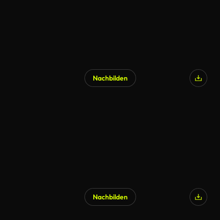
Nachbilden
Nachbilden