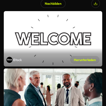
Nachbilden
iStock
Herunterladen