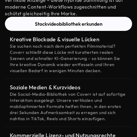
vertikale Anzeige – diese hybride Sammlung ist auf
moderne Content-Workflows zugeschnitten und
schützt gleichzeitig Ihre Marke.
Stockvideobibliothek erkunden
Kreative Blockade & visuelle Lücken
Sie suchen noch nach dem perfekten Filmmaterial?
Coverr schließt diese Lücke mit kuratierten realen
Szenen und schneller KI-Generierung – so können Sie
Ihre kreative Dynamik wieder entfesseln und Ihren
visuellen Bedarf in wenigen Minuten decken.
Soziale Medien & Kurzvideos
Die Social-Media-Bibliothek von Coverr ist auf sofortige
Interaktion ausgelegt. Unsere vertikalen und
mobiloptimierten Formate helfen Ihnen, in den ersten
drei Sekunden Aufmerksamkeit zu erregen und sich
nahtlos in TikTok, Reels und Shorts einzufügen.
Kommerzielle Lizenz- und Nutzungsrechte