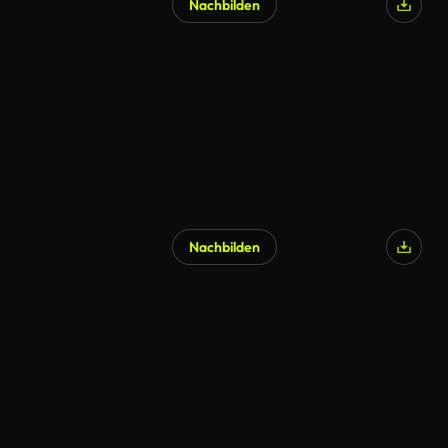
Nachbilden
Nachbilden