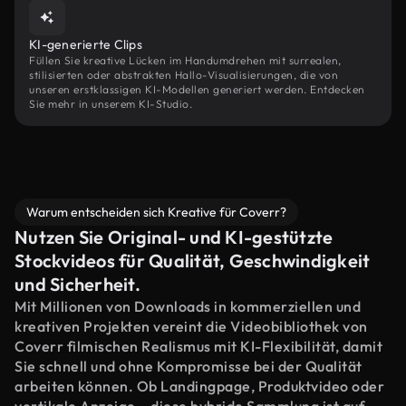
KI-generierte Clips
Füllen Sie kreative Lücken im Handumdrehen mit surrealen,
stilisierten oder abstrakten Hallo-Visualisierungen, die von
unseren erstklassigen KI-Modellen generiert werden. Entdecken
Sie mehr in unserem KI-Studio.
Warum entscheiden sich Kreative für Coverr?
Nutzen Sie Original- und KI-gestützte
Stockvideos für Qualität, Geschwindigkeit
und Sicherheit.
Mit Millionen von Downloads in kommerziellen und
kreativen Projekten vereint die Videobibliothek von
Coverr filmischen Realismus mit KI-Flexibilität, damit
Sie schnell und ohne Kompromisse bei der Qualität
arbeiten können. Ob Landingpage, Produktvideo oder