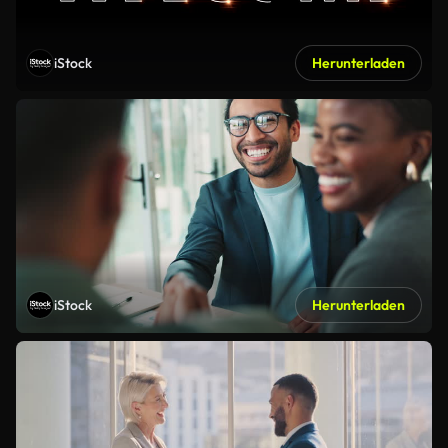
iStock
Herunterladen
iStock
Herunterladen