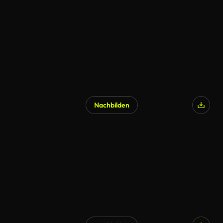
Nachbilden