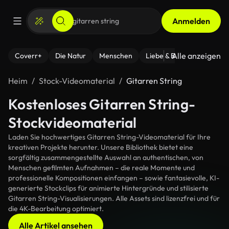
Anmelden
Alle anzeigen
Coverr+
Die Natur
Menschen
Liebe & Beziehungen
F
Heim
Stock-Videomaterial
Gitarren String
Kostenloses Gitarren String-
Stockvideomaterial
Laden Sie hochwertiges Gitarren String-Videomaterial für Ihre
kreativen Projekte herunter. Unsere Bibliothek bietet eine
sorgfältig zusammengestellte Auswahl an authentischen, von
Menschen gefilmten Aufnahmen – die reale Momente und
professionelle Kompositionen einfangen – sowie fantasievolle, KI-
generierte Stockclips für animierte Hintergründe und stilisierte
Gitarren String-Visualisierungen. Alle Assets sind lizenzfrei und für
die 4K-Bearbeitung optimiert.
Alle Artikel ansehen