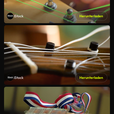
iStock
Herunterladen
iStock
Herunterladen