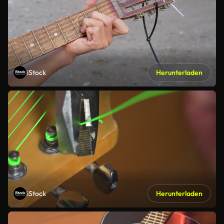
iStock
Herunterladen
iStock
Herunterladen