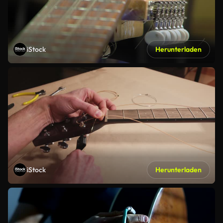
iStock
Herunterladen
iStock
Herunterladen