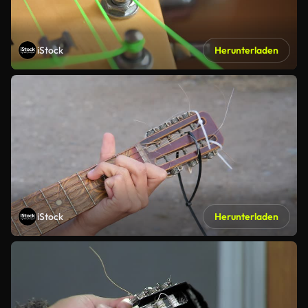
iStock
Herunterladen
iStock
Herunterladen