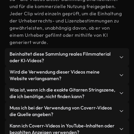
und für die kommerzielle Nutzung freigegeben.
Jeder Clip wird einzeln geprüft, um die Einhaltung
der Urheberrechts- und Lizenzbestimmungen zu
gewährleisten, unabhängig davon, ob er von
einem Urheber gefilmt oder mithilfe von KI
generiert wurde.
Beinhaltet diese Sammlung reales Filmmaterial
oder KI-Videos?
Beides. Es handelt sich um eine Hybridbibliothek
Wird die Verwendung dieser Videos meine
aus realen, von Menschen aufgenommenen
Website verlangsamen?
Filmaufnahmen zum Thema Gitarren String und
Nicht, wenn Sie unsere optimierten Versionen
Was ist, wenn ich die exakte Gitarren Stringszene,
KI-generierten Videos. Jedes Video ist eindeutig
wählen. Wir bieten schlanke, webfähige Formate,
die ich benötige, nicht finden kann?
beschriftet, sodass Sie immer wissen, was Sie
die für die Hintergrundverarbeitung entwickelt
verwenden.
Mit Coverr AI Studio erstellen Sie im
Muss ich bei der Verwendung von Coverr-Videos
wurden – so bleibt die Qualität hoch, während
Handumdrehen ein solches Video. Beschreiben Sie
die Quelle angeben?
gleichzeitig die Ladezeiten minimiert und
einfach die Szene – zum Beispiel "Gitarren String
Kennzahlen wie LCP verbessert werden.
Eine Namensnennung ist nicht erforderlich. Alle
Kann ich Coverr-Videos in YouTube-Inhalten oder
bei Sonnenuntergang" – und das Studio generiert
Videos in unserer Stockbibliothek sind lizenzfrei
bezahlten Anzeigen verwenden?