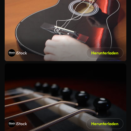
iStock
Herunterladen
iStock
Herunterladen