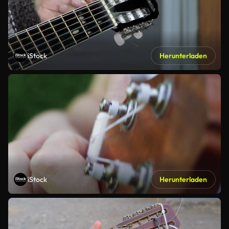
iStock
Herunterladen
iStock
Herunterladen