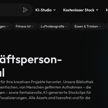
KI-Studio
Kostenloser Stock
M
ngen
Fitness Ist
Luftvideografie
Essen & Trinken
äftsperson-
l
r Ihre kreativen Projekte herunter. Unsere Bibliothek
thentischen, von Menschen gefilmten Aufnahmen – die
n – sowie fantasievolle, KI-generierte Stockclips für
ualisierungen. Alle Assets sind lizenzfrei und für die