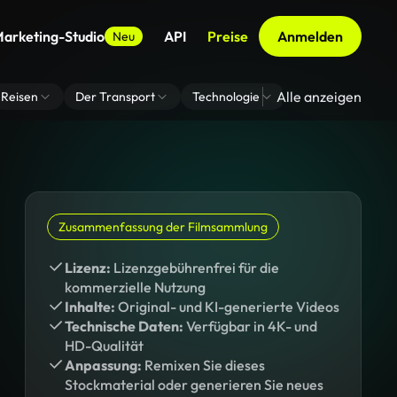
arketing-Studio
API
Preise
Anmelden
Neu
Alle anzeigen
Reisen
Der Transport
Technologie
Zoom Virtuelle H
Zusammenfassung der Filmsammlung
Lizenz:
Lizenzgebührenfrei für die
kommerzielle Nutzung
Inhalte:
Original- und KI-generierte Videos
Technische Daten:
Verfügbar in 4K- und
HD-Qualität
Anpassung:
Remixen Sie dieses
Stockmaterial oder generieren Sie neues