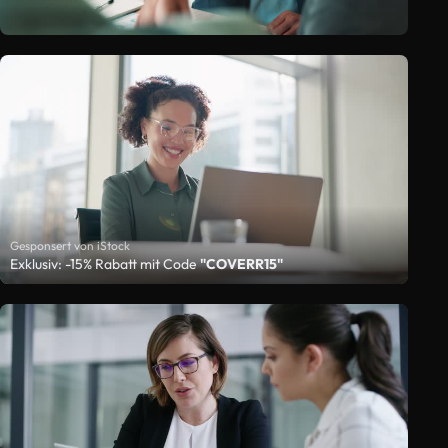
Gesponsert von iStock
Exklusiv: -15% Rabatt mit Code
"COVERR15"