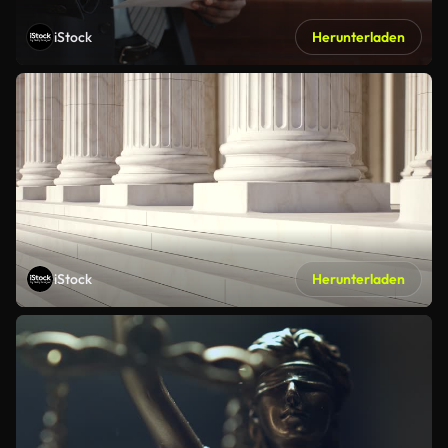
iStock
Herunterladen
iStock
Herunterladen