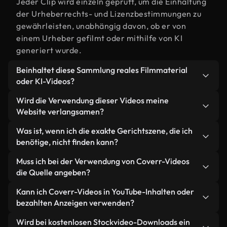
Jeder Clip wird einzeln geprüft, um die Einhaltung
der Urheberrechts- und Lizenzbestimmungen zu
gewährleisten, unabhängig davon, ob er von
einem Urheber gefilmt oder mithilfe von KI
generiert wurde.
Beinhaltet diese Sammlung reales Filmmaterial
oder KI-Videos?
Beides. Es handelt sich um eine Hybridbibliothek
Wird die Verwendung dieser Videos meine
aus realen, von Menschen aufgenommenen
Website verlangsamen?
Filmaufnahmen zum Thema Gericht und KI-
Nicht, wenn Sie unsere optimierten Versionen
Was ist, wenn ich die exakte Gerichtszene, die ich
generierten Videos. Jedes Video ist eindeutig
wählen. Wir bieten schlanke, webfähige Formate,
benötige, nicht finden kann?
beschriftet, sodass Sie immer wissen, was Sie
die für die Hintergrundverarbeitung entwickelt
verwenden.
Mit Coverr AI Studio erstellen Sie im
Muss ich bei der Verwendung von Coverr-Videos
wurden – so bleibt die Qualität hoch, während
Handumdrehen ein solches Video. Beschreiben Sie
die Quelle angeben?
gleichzeitig die Ladezeiten minimiert und
einfach die Szene – zum Beispiel "Gericht bei
Kennzahlen wie LCP verbessert werden.
Eine Namensnennung ist nicht erforderlich. Alle
Kann ich Coverr-Videos in YouTube-Inhalten oder
Sonnenuntergang" – und das Studio generiert
Videos in unserer Stockbibliothek sind lizenzfrei
bezahlten Anzeigen verwenden?
innerhalb von Sekunden ein individuelles Video für
und können ohne Nennung des Urhebers
Sie, das unseren Lizenzbestimmungen entspricht.
Ja. Sämtliches Stockmaterial von Coverr darf in
Wird bei kostenlosen Stockvideo-Downloads ein
verwendet werden – wir freuen uns aber immer