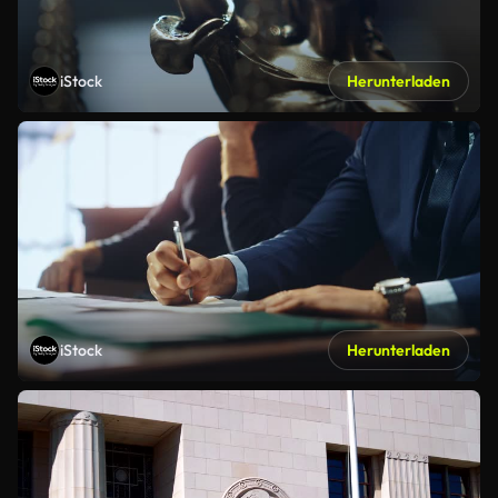
iStock
Herunterladen
iStock
Herunterladen