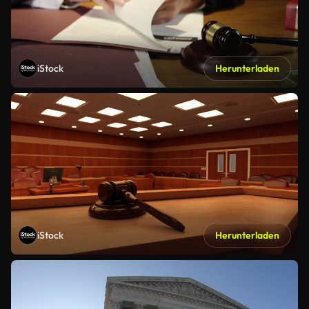
iStock
Herunterladen
iStock
Herunterladen