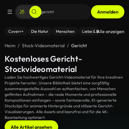
Anmelden
Alle anzeigen
Coverr+
Die Natur
Menschen
Liebe & Beziehungen
F
Heim
Stock-Videomaterial
Gericht
Kostenloses Gericht-
Stockvideomaterial
Laden Sie hochwertiges Gericht-Videomaterial für Ihre kreativen
Projekte herunter. Unsere Bibliothek bietet eine sorgfältig
zusammengestellte Auswahl an authentischen, von Menschen
gefilmten Aufnahmen – die reale Momente und professionelle
Kompositionen einfangen – sowie fantasievolle, KI-generierte
Stockclips für animierte Hintergründe und stilisierte Gericht-
Visualisierungen. Alle Assets sind lizenzfrei und für die 4K-
Bearbeitung optimiert.
Alle Artikel ansehen