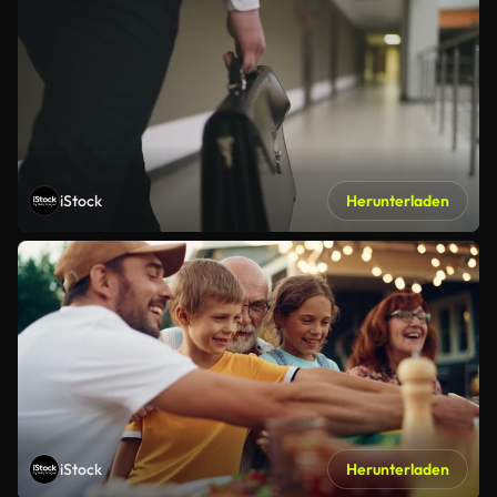
iStock
Herunterladen
iStock
Herunterladen