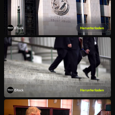
iStock
Herunterladen
iStock
Herunterladen