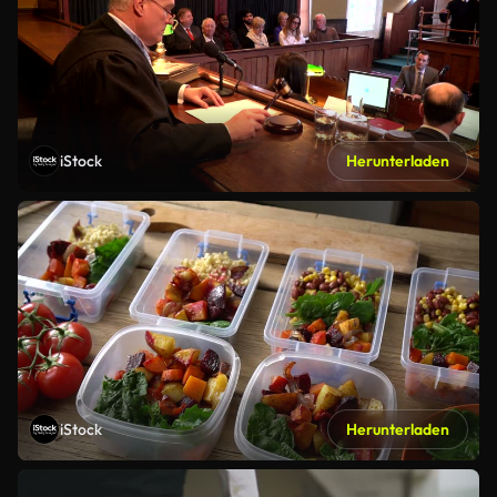
iStock
Herunterladen
iStock
Herunterladen