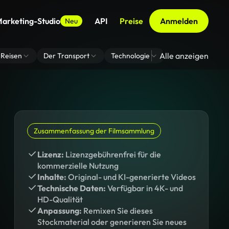
arketing-Studio
API
Preise
Anmelden
Neu
Alle anzeigen
Reisen
Der Transport
Technologie
Zoom Virtuelle H
Zusammenfassung der Filmsammlung
Lizenz:
Lizenzgebührenfrei für die
kommerzielle Nutzung
Inhalte:
Original- und KI-generierte Videos
Technische Daten:
Verfügbar in 4K- und
HD-Qualität
Anpassung:
Remixen Sie dieses
Stockmaterial oder generieren Sie neues