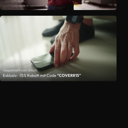
Gesponsert von iStock
Exklusiv: -15% Rabatt mit Code
"COVERR15"