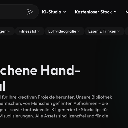
KI-Studio
Kostenloser Stock
M
ngen
Fitness Ist
Luftvideografie
Essen & Trinken
ochene Hand-
l
r Ihre kreativen Projekte herunter. Unsere Bibliothek
thentischen, von Menschen gefilmten Aufnahmen – die
n – sowie fantasievolle, KI-generierte Stockclips für
ualisierungen. Alle Assets sind lizenzfrei und für die