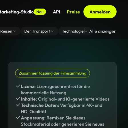
arketing-Studio
API
Preise
Anmelden
Neu
Alle anzeigen
Reisen
Der Transport
Technologie
Zoom Virtuelle H
Zusammenfassung der Filmsammlung
Lizenz:
Lizenzgebührenfrei für die
kommerzielle Nutzung
Inhalte:
Original- und KI-generierte Videos
Technische Daten:
Verfügbar in 4K- und
HD-Qualität
Anpassung:
Remixen Sie dieses
Stockmaterial oder generieren Sie neues