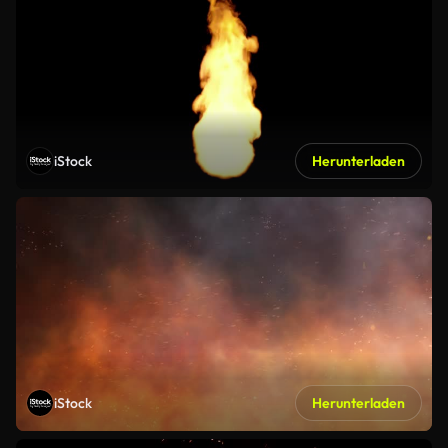
iStock
Herunterladen
iStock
Herunterladen