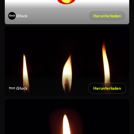
iStock
Herunterladen
iStock
Herunterladen