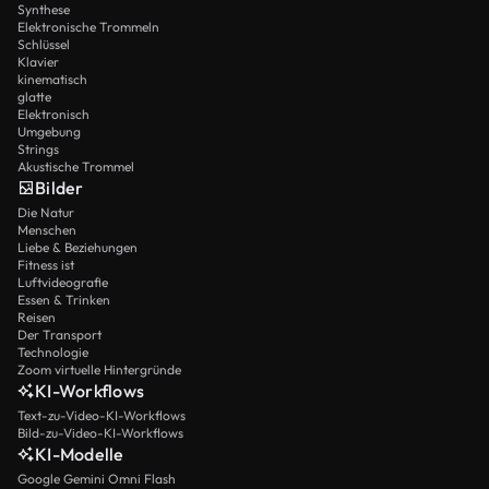
Synthese
Elektronische Trommeln
Schlüssel
Klavier
kinematisch
glatte
Elektronisch
Umgebung
Strings
Akustische Trommel
Bilder
Die Natur
Menschen
Liebe & Beziehungen
Fitness ist
Luftvideografie
Essen & Trinken
Reisen
Der Transport
Technologie
Zoom virtuelle Hintergründe
KI-Workflows
Text-zu-Video-KI-Workflows
Bild-zu-Video-KI-Workflows
KI-Modelle
Google Gemini Omni Flash