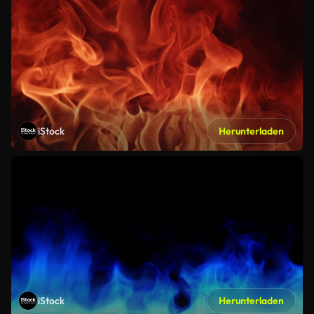
iStock
Herunterladen
iStock
Herunterladen