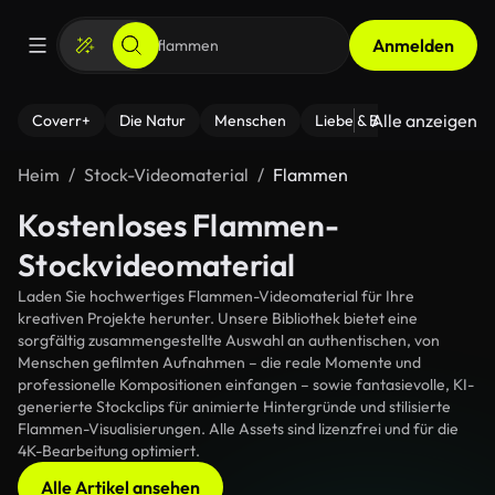
Anmelden
Alle anzeigen
Coverr+
Die Natur
Menschen
Liebe & Beziehungen
F
Heim
Stock-Videomaterial
Flammen
Kostenloses Flammen-
Stockvideomaterial
Laden Sie hochwertiges Flammen-Videomaterial für Ihre
kreativen Projekte herunter. Unsere Bibliothek bietet eine
sorgfältig zusammengestellte Auswahl an authentischen, von
Menschen gefilmten Aufnahmen – die reale Momente und
professionelle Kompositionen einfangen – sowie fantasievolle, KI-
generierte Stockclips für animierte Hintergründe und stilisierte
Flammen-Visualisierungen. Alle Assets sind lizenzfrei und für die
4K-Bearbeitung optimiert.
Alle Artikel ansehen