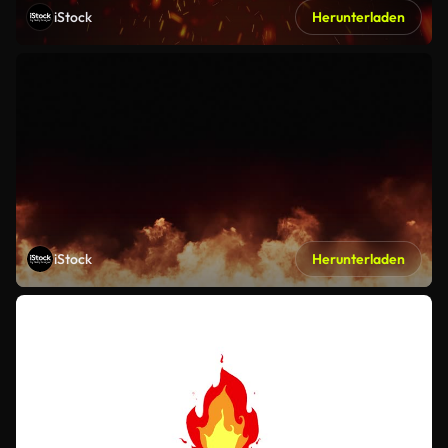
iStock
Herunterladen
iStock
Herunterladen