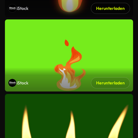
iStock
Herunterladen
iStock
Herunterladen