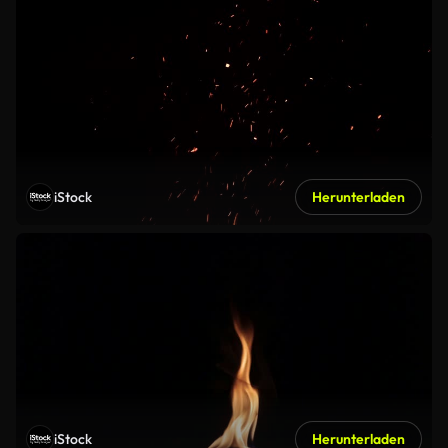
iStock
Herunterladen
iStock
Herunterladen