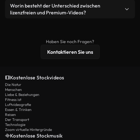
weiterverbreiten.
Ja. Sie dürfen unsere Videos gerne kürzen,
Worin besteht der Unterschied zwischen
Videomaterial.
bearbeiten oder neu zusammenstellen. Achten Sie
lizenzfreien und Premium-Videos?
nur darauf, dass das Endprodukt unserer Lizenz
Lizenzfreie Videos beinhalten kommerzielle
entspricht und nicht als ungeschnittenes
Nutzungsrechte, während Premium-Inhalte
Stockmaterial weiterverbreitet wird.
exklusives Filmmaterial, 4K-Auflösung und
Haben Sie noch Fragen?
erweiterten Lizenzschutz bieten.
Kontaktieren Sie uns
Kostenlose Stockvideos
Die Natur
Menschen
Liebe & Beziehungen
Fitness ist
Luftvideografie
Essen & Trinken
Reisen
Der Transport
Technologie
Zoom virtuelle Hintergründe
Kostenlose Stockmusik