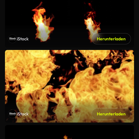
iStock
Herunterladen
iStock
Herunterladen