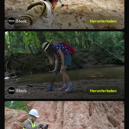
iStock
Herunterladen
iStock
Herunterladen