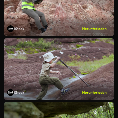
iStock
Herunterladen
iStock
Herunterladen