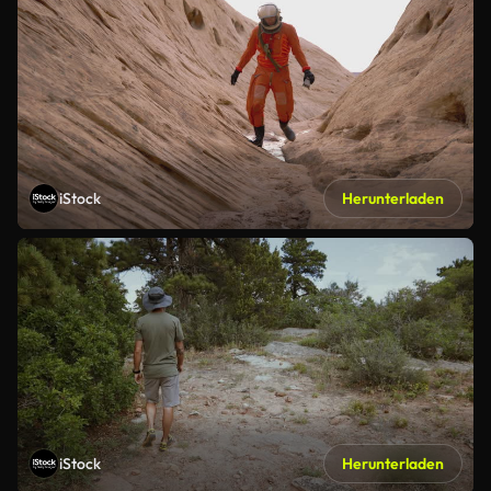
iStock
Herunterladen
iStock
Herunterladen