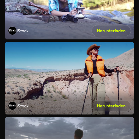
iStock
Herunterladen
iStock
Herunterladen