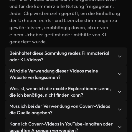
und für die kommerzielle Nutzung freigegeben.
Jeder Clip wird einzeln geprüft, um die Einhaltung
der Urheberrechts- und Lizenzbestimmungen zu
gewährleisten, unabhängig davon, ob er von
einem Urheber gefilmt oder mithilfe von KI
generiert wurde.
Beinhaltet diese Sammlung reales Filmmaterial
oder KI-Videos?
Beides. Es handelt sich um eine Hybridbibliothek
Wird die Verwendung dieser Videos meine
aus realen, von Menschen aufgenommenen
Website verlangsamen?
Filmaufnahmen zum Thema Explorationen und KI-
Nicht, wenn Sie unsere optimierten Versionen
Was ist, wenn ich die exakte Explorationenszene,
generierten Videos. Jedes Video ist eindeutig
wählen. Wir bieten schlanke, webfähige Formate,
die ich benötige, nicht finden kann?
beschriftet, sodass Sie immer wissen, was Sie
die für die Hintergrundverarbeitung entwickelt
verwenden.
Mit Coverr AI Studio erstellen Sie im
Muss ich bei der Verwendung von Coverr-Videos
wurden – so bleibt die Qualität hoch, während
Handumdrehen ein solches Video. Beschreiben Sie
die Quelle angeben?
gleichzeitig die Ladezeiten minimiert und
einfach die Szene – zum Beispiel "Explorationen
Kennzahlen wie LCP verbessert werden.
Eine Namensnennung ist nicht erforderlich. Alle
Kann ich Coverr-Videos in YouTube-Inhalten oder
bei Sonnenuntergang" – und das Studio generiert
Videos in unserer Stockbibliothek sind lizenzfrei
bezahlten Anzeigen verwenden?