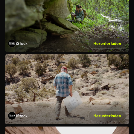
iStock
Herunterladen
iStock
Herunterladen