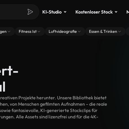
KI-Studio
Kostenloser Stock
M
ngen
Fitness Ist
Luftvideografie
Essen & Trinken
rt-
l
reativen Projekte herunter. Unsere Bibliothek bietet
chen, von Menschen gefilmten Aufnahmen – die reale
wie fantasievolle, KI-generierte Stockclips für
ungen. Alle Assets sind lizenzfrei und für die 4K-