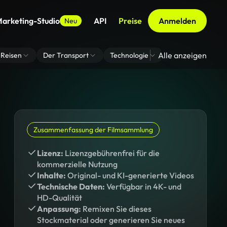
arketing-Studio
API
Preise
Anmelden
Neu
Alle anzeigen
Reisen
Der Transport
Technologie
Zoom Virtuelle H
Zusammenfassung der Filmsammlung
Lizenz:
Lizenzgebührenfrei für die
kommerzielle Nutzung
Inhalte:
Original- und KI-generierte Videos
Technische Daten:
Verfügbar in 4K- und
HD-Qualität
Anpassung:
Remixen Sie dieses
Stockmaterial oder generieren Sie neues