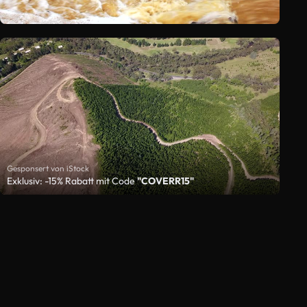
Gesponsert von iStock
Exklusiv: -15% Rabatt mit Code
"COVERR15"