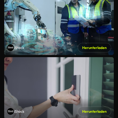
iStock
Herunterladen
iStock
Herunterladen