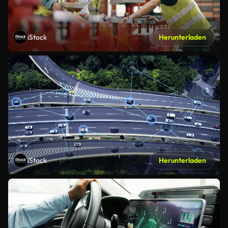
iStock
Herunterladen
iStock
Herunterladen