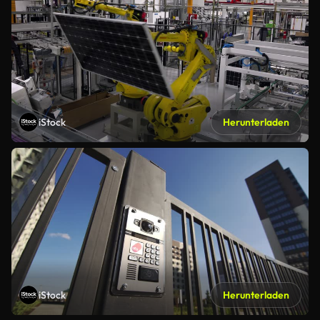
iStock
Herunterladen
iStock
Herunterladen