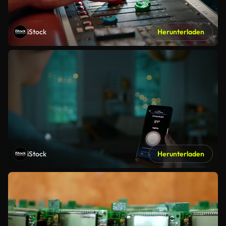
iStock
Herunterladen
iStock
Herunterladen