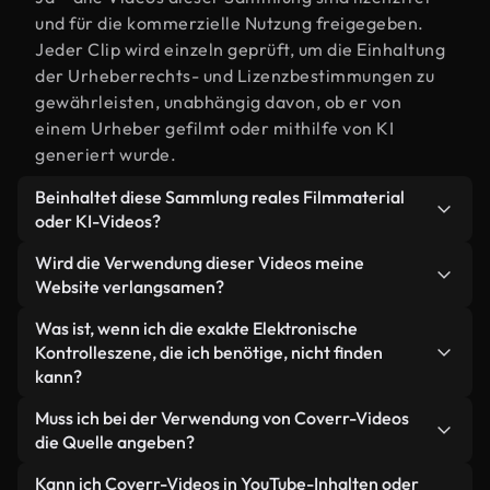
und für die kommerzielle Nutzung freigegeben.
Jeder Clip wird einzeln geprüft, um die Einhaltung
der Urheberrechts- und Lizenzbestimmungen zu
gewährleisten, unabhängig davon, ob er von
einem Urheber gefilmt oder mithilfe von KI
generiert wurde.
Beinhaltet diese Sammlung reales Filmmaterial
oder KI-Videos?
Beides. Es handelt sich um eine Hybridbibliothek
Wird die Verwendung dieser Videos meine
aus realen, von Menschen aufgenommenen
Website verlangsamen?
Filmaufnahmen zum Thema Elektronische
Nicht, wenn Sie unsere optimierten Versionen
Was ist, wenn ich die exakte Elektronische
Kontrolle und KI-generierten Videos. Jedes Video
wählen. Wir bieten schlanke, webfähige Formate,
Kontrolleszene, die ich benötige, nicht finden
ist eindeutig beschriftet, sodass Sie immer wissen,
die für die Hintergrundverarbeitung entwickelt
kann?
was Sie verwenden.
wurden – so bleibt die Qualität hoch, während
Mit Coverr AI Studio erstellen Sie im
Muss ich bei der Verwendung von Coverr-Videos
gleichzeitig die Ladezeiten minimiert und
Handumdrehen ein solches Video. Beschreiben Sie
die Quelle angeben?
Kennzahlen wie LCP verbessert werden.
einfach die Szene – zum Beispiel "Elektronische
Eine Namensnennung ist nicht erforderlich. Alle
Kann ich Coverr-Videos in YouTube-Inhalten oder
Kontrolle bei Sonnenuntergang" – und das Studio