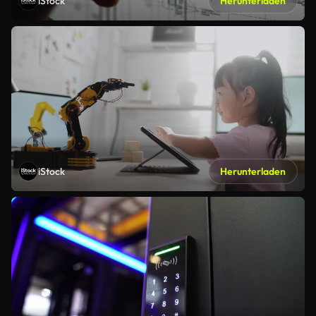
iStock
Herunterladen
iStock
Herunterladen