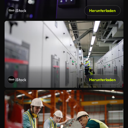
iStock
Herunterladen
iStock
Herunterladen