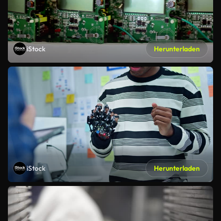
iStock
Herunterladen
iStock
Herunterladen