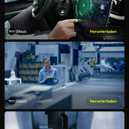
iStock
Herunterladen
iStock
Herunterladen