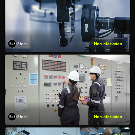
iStock
Herunterladen
iStock
Herunterladen