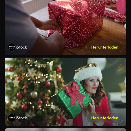
iStock
Herunterladen
iStock
Herunterladen