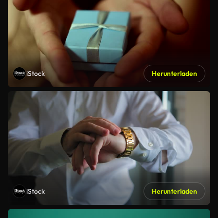
iStock
Herunterladen
iStock
Herunterladen