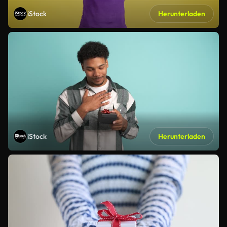
iStock
Herunterladen
iStock
Herunterladen