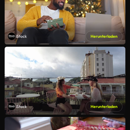
iStock
Herunterladen
iStock
Herunterladen