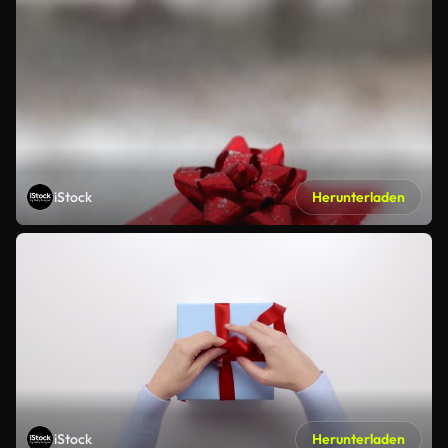
iStock
Herunterladen
iStock
Herunterladen