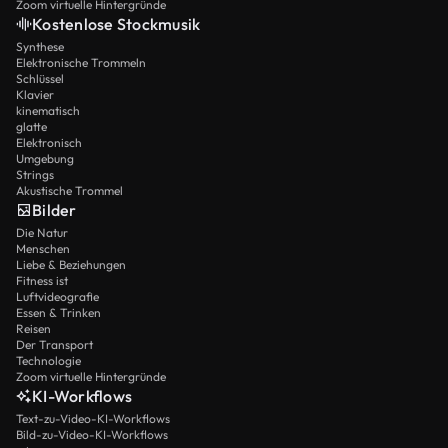
Zoom virtuelle Hintergründe
Kostenlose Stockmusik
Synthese
Elektronische Trommeln
Schlüssel
Klavier
kinematisch
glatte
Elektronisch
Umgebung
Strings
Akustische Trommel
Bilder
Die Natur
Menschen
Liebe & Beziehungen
Fitness ist
Luftvideografie
Essen & Trinken
Reisen
Der Transport
Technologie
Zoom virtuelle Hintergründe
KI-Workflows
Text-zu-Video-KI-Workflows
Bild-zu-Video-KI-Workflows