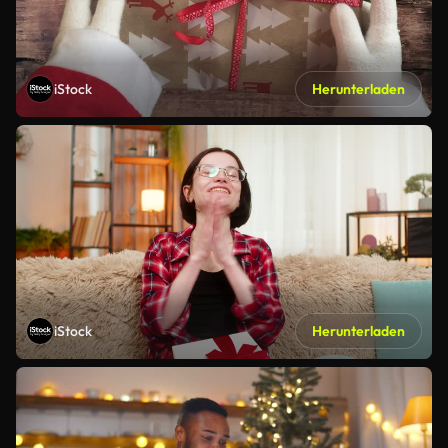
iStock
Herunterladen
iStock
Herunterladen