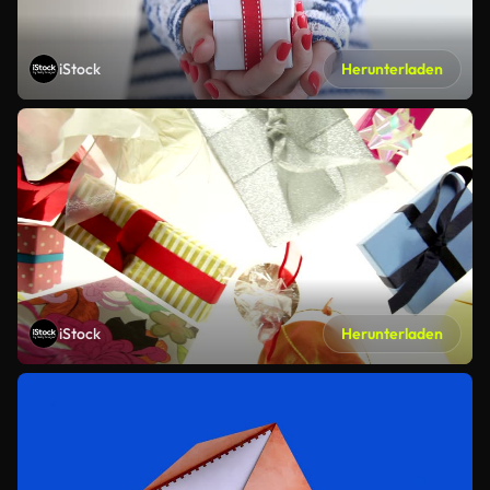
iStock
Herunterladen
iStock
Herunterladen