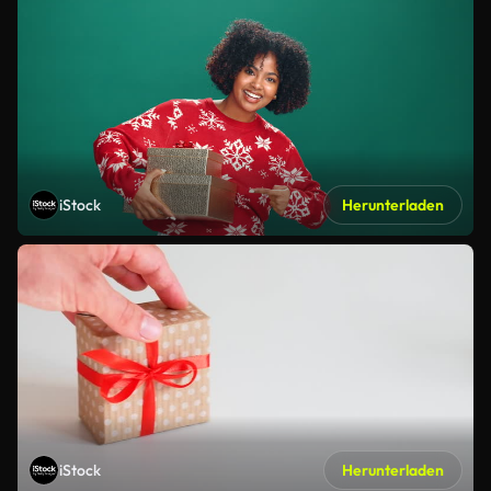
iStock
Herunterladen
iStock
Herunterladen