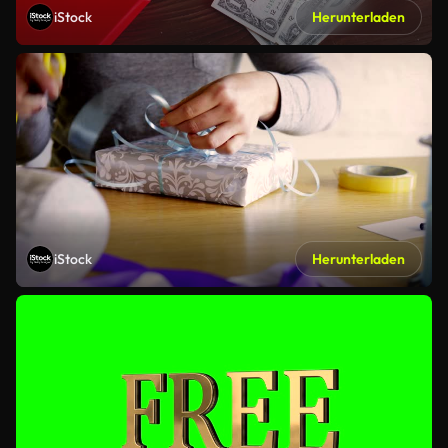
iStock
Herunterladen
iStock
Herunterladen