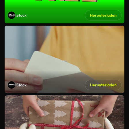
iStock
Herunterladen
iStock
Herunterladen