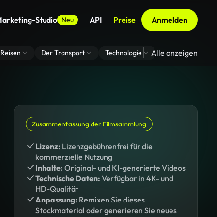
arketing-Studio
API
Preise
Anmelden
Neu
Alle anzeigen
Reisen
Der Transport
Technologie
Zoom Virtuelle H
Zusammenfassung der Filmsammlung
Lizenz:
Lizenzgebührenfrei für die
kommerzielle Nutzung
Inhalte:
Original- und KI-generierte Videos
Technische Daten:
Verfügbar in 4K- und
HD-Qualität
Anpassung:
Remixen Sie dieses
Stockmaterial oder generieren Sie neues