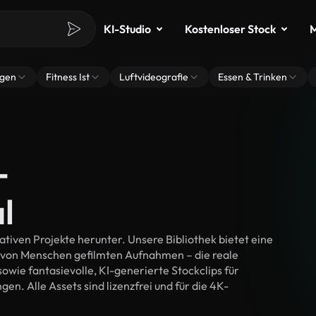
KI-Studio
Kostenloser Stock
M
ngen
Fitness Ist
Luftvideografie
Essen & Trinken
-
l
tiven Projekte herunter. Unsere Bibliothek bietet eine
 von Menschen gefilmten Aufnahmen – die reale
wie fantasievolle, KI-generierte Stockclips für
en. Alle Assets sind lizenzfrei und für die 4K-