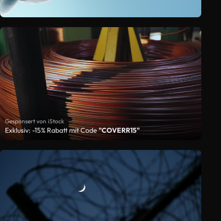
Gesponsert von iStock
Exklusiv: -15% Rabatt mit Code
"COVERR15"