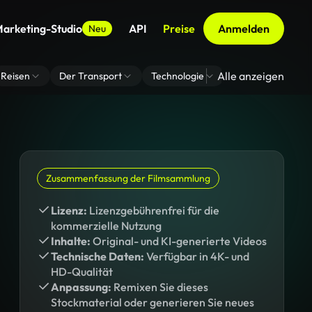
arketing-Studio
API
Preise
Anmelden
Neu
Alle anzeigen
Reisen
Der Transport
Technologie
Zoom Virtuelle H
Zusammenfassung der Filmsammlung
Lizenz:
Lizenzgebührenfrei für die
kommerzielle Nutzung
Inhalte:
Original- und KI-generierte Videos
Technische Daten:
Verfügbar in 4K- und
HD-Qualität
Anpassung:
Remixen Sie dieses
Stockmaterial oder generieren Sie neues