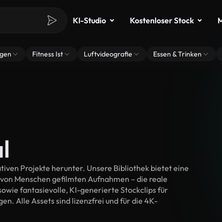
KI-Studio
Kostenloser Stock
M
ngen
Fitness Ist
Luftvideografie
Essen & Trinken
l
tiven Projekte herunter. Unsere Bibliothek bietet eine
 von Menschen gefilmten Aufnahmen – die reale
wie fantasievolle, KI-generierte Stockclips für
en. Alle Assets sind lizenzfrei und für die 4K-