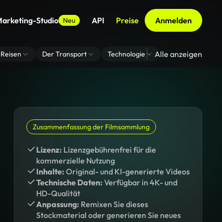
arketing-Studio
API
Preise
Anmelden
Neu
Alle anzeigen
Reisen
Der Transport
Technologie
Zoom Virtuelle H
Zusammenfassung der Filmsammlung
Lizenz:
Lizenzgebührenfrei für die
kommerzielle Nutzung
Inhalte:
Original- und KI-generierte Videos
Technische Daten:
Verfügbar in 4K- und
HD-Qualität
Anpassung:
Remixen Sie dieses
Stockmaterial oder generieren Sie neues