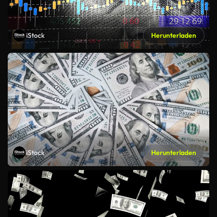
iStock
Herunterladen
iStock
Herunterladen