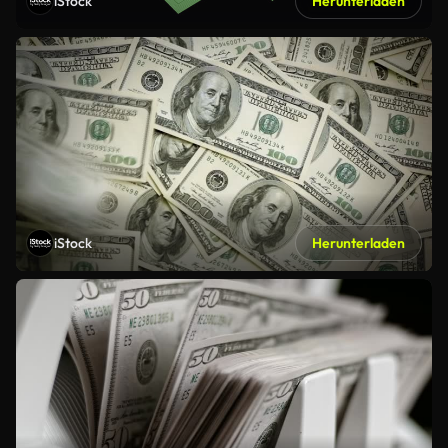
iStock
Herunterladen
iStock
Herunterladen