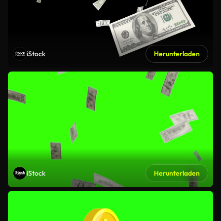
iStock
Herunterladen
iStock
Herunterladen