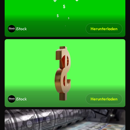
iStock
Herunterladen
iStock
Herunterladen