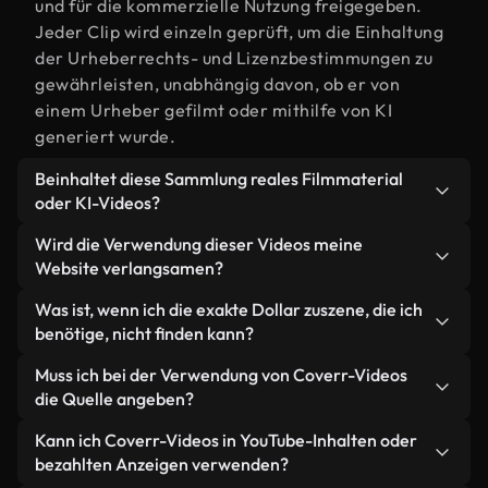
und für die kommerzielle Nutzung freigegeben.
Jeder Clip wird einzeln geprüft, um die Einhaltung
der Urheberrechts- und Lizenzbestimmungen zu
gewährleisten, unabhängig davon, ob er von
einem Urheber gefilmt oder mithilfe von KI
generiert wurde.
Beinhaltet diese Sammlung reales Filmmaterial
oder KI-Videos?
Beides. Es handelt sich um eine Hybridbibliothek
Wird die Verwendung dieser Videos meine
aus realen, von Menschen aufgenommenen
Website verlangsamen?
Filmaufnahmen zum Thema Dollar zu und KI-
Nicht, wenn Sie unsere optimierten Versionen
Was ist, wenn ich die exakte Dollar zuszene, die ich
generierten Videos. Jedes Video ist eindeutig
wählen. Wir bieten schlanke, webfähige Formate,
benötige, nicht finden kann?
beschriftet, sodass Sie immer wissen, was Sie
die für die Hintergrundverarbeitung entwickelt
verwenden.
Mit Coverr AI Studio erstellen Sie im
Muss ich bei der Verwendung von Coverr-Videos
wurden – so bleibt die Qualität hoch, während
Handumdrehen ein solches Video. Beschreiben Sie
die Quelle angeben?
gleichzeitig die Ladezeiten minimiert und
einfach die Szene – zum Beispiel "Dollar zu bei
Kennzahlen wie LCP verbessert werden.
Eine Namensnennung ist nicht erforderlich. Alle
Kann ich Coverr-Videos in YouTube-Inhalten oder
Sonnenuntergang" – und das Studio generiert
Videos in unserer Stockbibliothek sind lizenzfrei
bezahlten Anzeigen verwenden?
innerhalb von Sekunden ein individuelles Video für
und können ohne Nennung des Urhebers