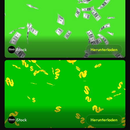
iStock
Herunterladen
iStock
Herunterladen