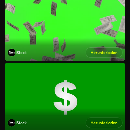
iStock
Herunterladen
iStock
Herunterladen