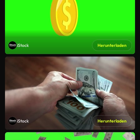
iStock
Herunterladen
iStock
Herunterladen