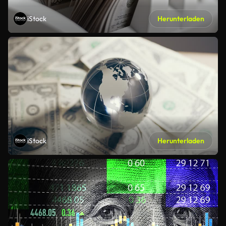
iStock
Herunterladen
iStock
Herunterladen