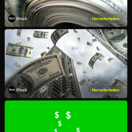
iStock
Herunterladen
iStock
Herunterladen