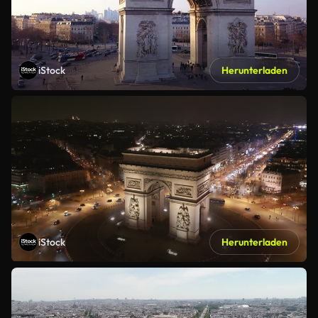
iStock
Herunterladen
iStock
Herunterladen