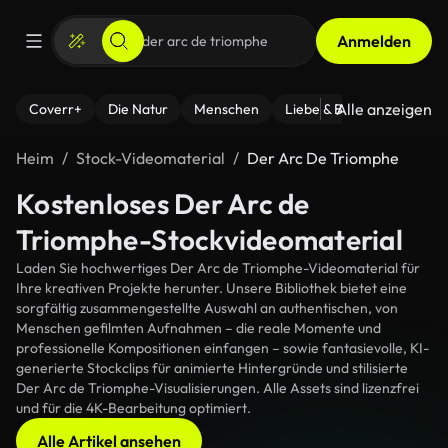
Anmelden
Alle anzeigen
Coverr+
Die Natur
Menschen
Liebe & Beziehungen
F
Heim
Stock-Videomaterial
Der Arc De Triomphe
Kostenloses Der Arc de
Triomphe-Stockvideomaterial
Laden Sie hochwertiges Der Arc de Triomphe-Videomaterial für
Ihre kreativen Projekte herunter. Unsere Bibliothek bietet eine
sorgfältig zusammengestellte Auswahl an authentischen, von
Menschen gefilmten Aufnahmen – die reale Momente und
professionelle Kompositionen einfangen – sowie fantasievolle, KI-
generierte Stockclips für animierte Hintergründe und stilisierte
Der Arc de Triomphe-Visualisierungen. Alle Assets sind lizenzfrei
und für die 4K-Bearbeitung optimiert.
Alle Artikel ansehen