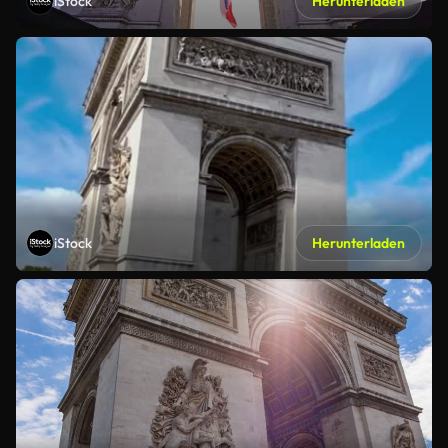
iStock
Herunterladen
iStock
Herunterladen