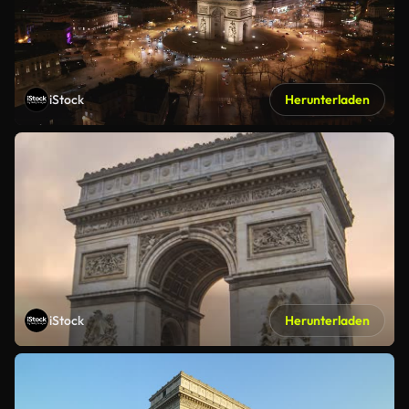
iStock
Herunterladen
iStock
Herunterladen