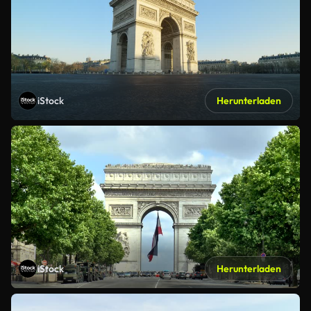
iStock
Herunterladen
iStock
Herunterladen