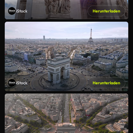
iStock
Herunterladen
iStock
Herunterladen