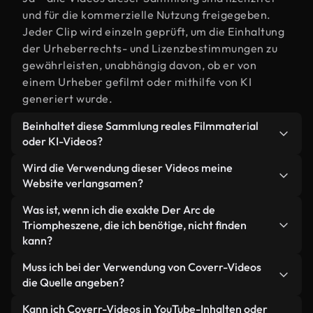
und für die kommerzielle Nutzung freigegeben.
Jeder Clip wird einzeln geprüft, um die Einhaltung
der Urheberrechts- und Lizenzbestimmungen zu
gewährleisten, unabhängig davon, ob er von
einem Urheber gefilmt oder mithilfe von KI
generiert wurde.
Beinhaltet diese Sammlung reales Filmmaterial
oder KI-Videos?
Beides. Es handelt sich um eine Hybridbibliothek
Wird die Verwendung dieser Videos meine
aus realen, von Menschen aufgenommenen
Website verlangsamen?
Filmaufnahmen zum Thema Der Arc de Triomphe
Nicht, wenn Sie unsere optimierten Versionen
Was ist, wenn ich die exakte Der Arc de
und KI-generierten Videos. Jedes Video ist
wählen. Wir bieten schlanke, webfähige Formate,
Triompheszene, die ich benötige, nicht finden
eindeutig beschriftet, sodass Sie immer wissen,
die für die Hintergrundverarbeitung entwickelt
kann?
was Sie verwenden.
wurden – so bleibt die Qualität hoch, während
Mit Coverr AI Studio erstellen Sie im
Muss ich bei der Verwendung von Coverr-Videos
gleichzeitig die Ladezeiten minimiert und
Handumdrehen ein solches Video. Beschreiben Sie
die Quelle angeben?
Kennzahlen wie LCP verbessert werden.
einfach die Szene – zum Beispiel "Der Arc de
Eine Namensnennung ist nicht erforderlich. Alle
Kann ich Coverr-Videos in YouTube-Inhalten oder
Triomphe bei Sonnenuntergang" – und das Studio