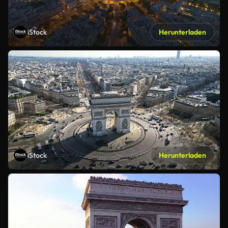
iStock
Herunterladen
iStock
Herunterladen