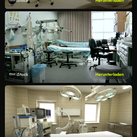
iStock
Herunterladen
iStock
Herunterladen