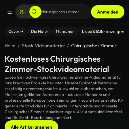
Anmelden
Alle anzeigen
Coverr+
Die Natur
Menschen
Liebe & Beziehungen
F
Heim
Stock-Videomaterial
Chirurgisches Zimmer
Kostenloses Chirurgisches
Zimmer-Stockvideomaterial
Laden Sie hochwertiges Chirurgisches Zimmer-Videomaterial für
Ihre kreativen Projekte herunter. Unsere Bibliothek bietet eine
sorgfältig zusammengestellte Auswahl an authentischen, von
Menschen gefilmten Aufnahmen – die reale Momente und
professionelle Kompositionen einfangen – sowie fantasievolle, KI-
generierte Stockclips für animierte Hintergründe und stilisierte
Chirurgisches Zimmer-Visualisierungen. Alle Assets sind lizenzfrei
und für die 4K-Bearbeitung optimiert.
Alle Artikel ansehen