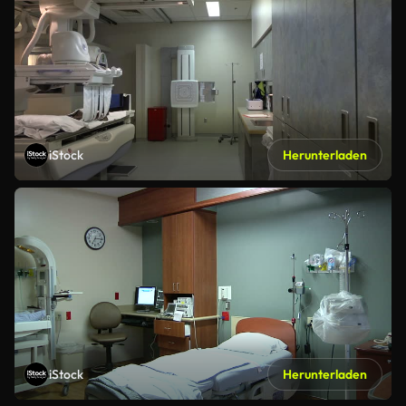
iStock
Herunterladen
iStock
Herunterladen