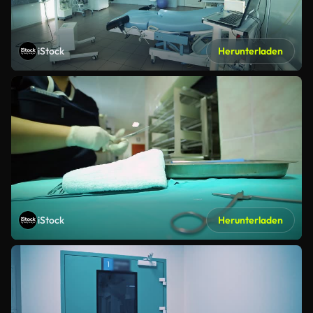
iStock
Herunterladen
iStock
Herunterladen