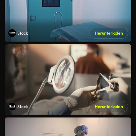
iStock
Herunterladen
iStock
Herunterladen