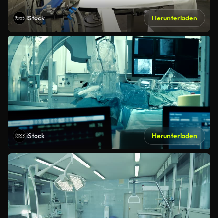
iStock
Herunterladen
iStock
Herunterladen