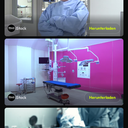
iStock
Herunterladen
iStock
Herunterladen