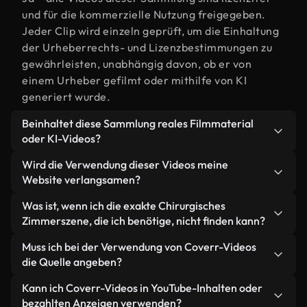
und für die kommerzielle Nutzung freigegeben.
Jeder Clip wird einzeln geprüft, um die Einhaltung
der Urheberrechts- und Lizenzbestimmungen zu
gewährleisten, unabhängig davon, ob er von
einem Urheber gefilmt oder mithilfe von KI
generiert wurde.
Beinhaltet diese Sammlung reales Filmmaterial
oder KI-Videos?
Beides. Es handelt sich um eine Hybridbibliothek
Wird die Verwendung dieser Videos meine
aus realen, von Menschen aufgenommenen
Website verlangsamen?
Filmaufnahmen zum Thema Chirurgisches Zimmer
Nicht, wenn Sie unsere optimierten Versionen
Was ist, wenn ich die exakte Chirurgisches
und KI-generierten Videos. Jedes Video ist
wählen. Wir bieten schlanke, webfähige Formate,
Zimmerszene, die ich benötige, nicht finden kann?
eindeutig beschriftet, sodass Sie immer wissen,
die für die Hintergrundverarbeitung entwickelt
was Sie verwenden.
Mit Coverr AI Studio erstellen Sie im
Muss ich bei der Verwendung von Coverr-Videos
wurden – so bleibt die Qualität hoch, während
Handumdrehen ein solches Video. Beschreiben Sie
die Quelle angeben?
gleichzeitig die Ladezeiten minimiert und
einfach die Szene – zum Beispiel "Chirurgisches
Kennzahlen wie LCP verbessert werden.
Eine Namensnennung ist nicht erforderlich. Alle
Kann ich Coverr-Videos in YouTube-Inhalten oder
Zimmer bei Sonnenuntergang" – und das Studio
Videos in unserer Stockbibliothek sind lizenzfrei
bezahlten Anzeigen verwenden?