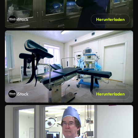
iStock
Herunterladen
iStock
Herunterladen