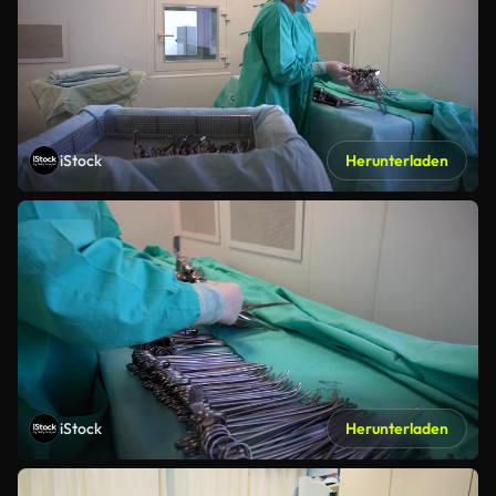
iStock
Herunterladen
iStock
Herunterladen