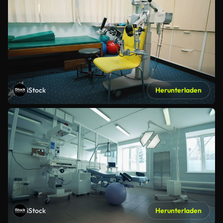
iStock
Herunterladen
iStock
Herunterladen