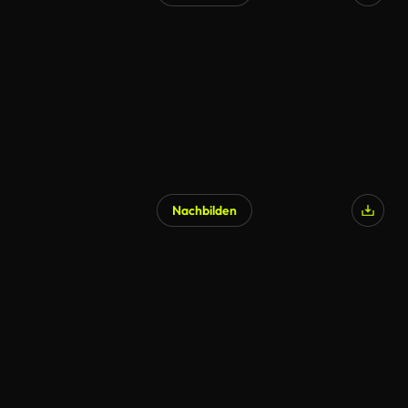
Nachbilden