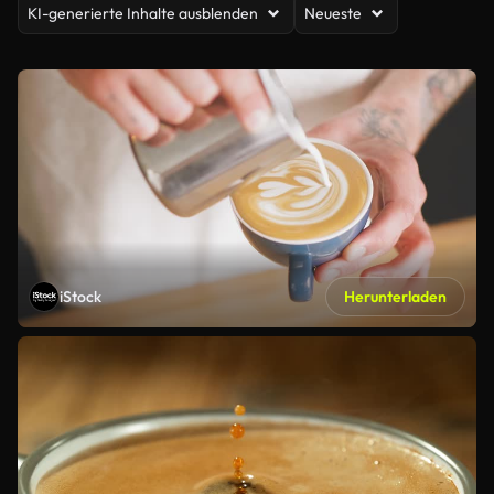
KI-generierte Inhalte ausblenden
Neueste
iStock
Herunterladen