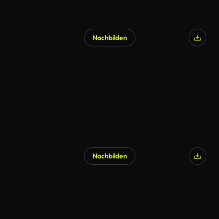
Nachbilden
Nachbilden