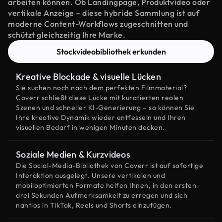
arbeiten können. Ob Landingpage, Produktvideo oder
vertikale Anzeige – diese hybride Sammlung ist auf
moderne Content-Workflows zugeschnitten und
schützt gleichzeitig Ihre Marke.
Stockvideobibliothek erkunden
Kreative Blockade & visuelle Lücken
Sie suchen noch nach dem perfekten Filmmaterial?
Coverr schließt diese Lücke mit kuratierten realen
Szenen und schneller KI-Generierung – so können Sie
Ihre kreative Dynamik wieder entfesseln und Ihren
visuellen Bedarf in wenigen Minuten decken.
Soziale Medien & Kurzvideos
Die Social-Media-Bibliothek von Coverr ist auf sofortige
Interaktion ausgelegt. Unsere vertikalen und
mobiloptimierten Formate helfen Ihnen, in den ersten
drei Sekunden Aufmerksamkeit zu erregen und sich
nahtlos in TikTok, Reels und Shorts einzufügen.