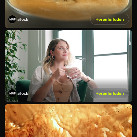
iStock
Herunterladen
iStock
Herunterladen