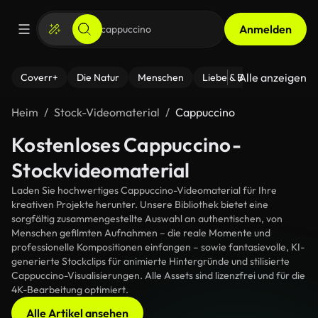
Anmelden
Alle anzeigen
Coverr+
Die Natur
Menschen
Liebe & Beziehungen
F
Heim
Stock-Videomaterial
Cappuccino
Kostenloses Cappuccino-
Stockvideomaterial
Laden Sie hochwertiges Cappuccino-Videomaterial für Ihre
kreativen Projekte herunter. Unsere Bibliothek bietet eine
sorgfältig zusammengestellte Auswahl an authentischen, von
Menschen gefilmten Aufnahmen – die reale Momente und
professionelle Kompositionen einfangen – sowie fantasievolle, KI-
generierte Stockclips für animierte Hintergründe und stilisierte
Cappuccino-Visualisierungen. Alle Assets sind lizenzfrei und für die
4K-Bearbeitung optimiert.
Alle Artikel ansehen