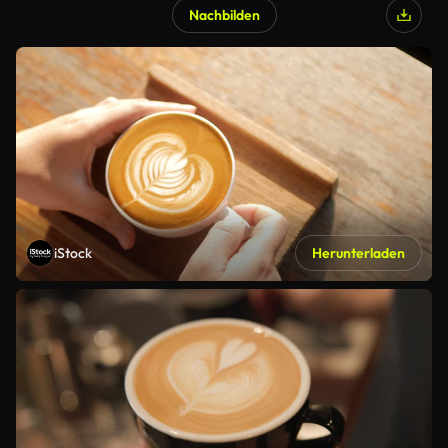
Nachbilden
iStock
Herunterladen