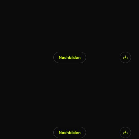
Nachbilden
Nachbilden