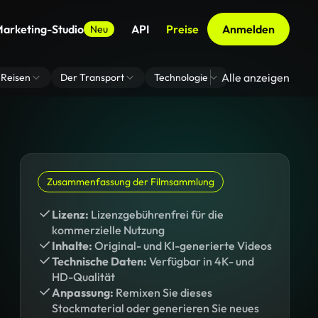
arketing-Studio
API
Preise
Anmelden
Neu
Alle anzeigen
Reisen
Der Transport
Technologie
Zoom Virtuelle H
Zusammenfassung der Filmsammlung
Lizenz:
Lizenzgebührenfrei für die
kommerzielle Nutzung
Inhalte:
Original- und KI-generierte Videos
Technische Daten:
Verfügbar in 4K- und
HD-Qualität
Anpassung:
Remixen Sie dieses
Stockmaterial oder generieren Sie neues