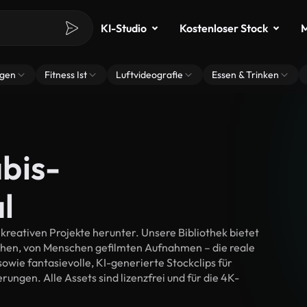
KI-Studio
Kostenloser Stock
M
ngen
Fitness Ist
Luftvideografie
Essen & Trinken
bis-
l
reativen Projekte herunter. Unsere Bibliothek bietet
chen, von Menschen gefilmten Aufnahmen – die reale
wie fantasievolle, KI-generierte Stockclips für
rungen. Alle Assets sind lizenzfrei und für die 4K-