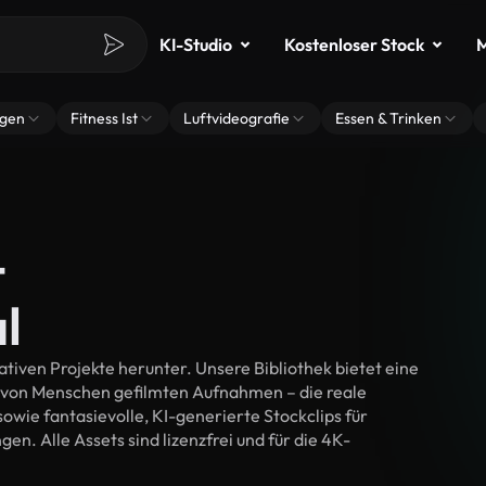
KI-Studio
Kostenloser Stock
M
ngen
Fitness Ist
Luftvideografie
Essen & Trinken
-
l
tiven Projekte herunter. Unsere Bibliothek bietet eine
 von Menschen gefilmten Aufnahmen – die reale
wie fantasievolle, KI-generierte Stockclips für
en. Alle Assets sind lizenzfrei und für die 4K-