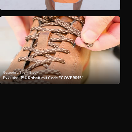
Gesponsert von iStock
Exklusiv: -15% Rabatt mit Code
"COVERR15"