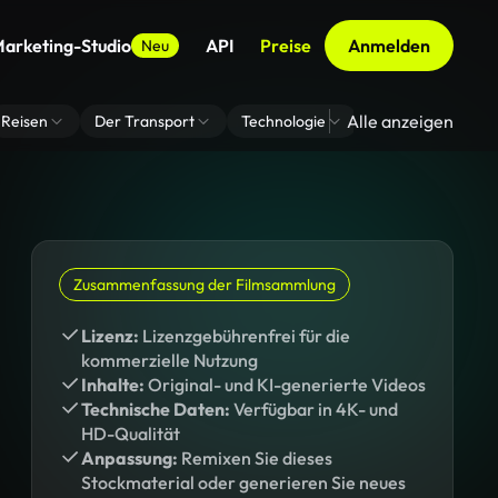
arketing-Studio
API
Preise
Anmelden
Neu
Alle anzeigen
Reisen
Der Transport
Technologie
Zoom Virtuelle H
Zusammenfassung der Filmsammlung
Lizenz:
Lizenzgebührenfrei für die
kommerzielle Nutzung
Inhalte:
Original- und KI-generierte Videos
Technische Daten:
Verfügbar in 4K- und
HD-Qualität
Anpassung:
Remixen Sie dieses
Stockmaterial oder generieren Sie neues