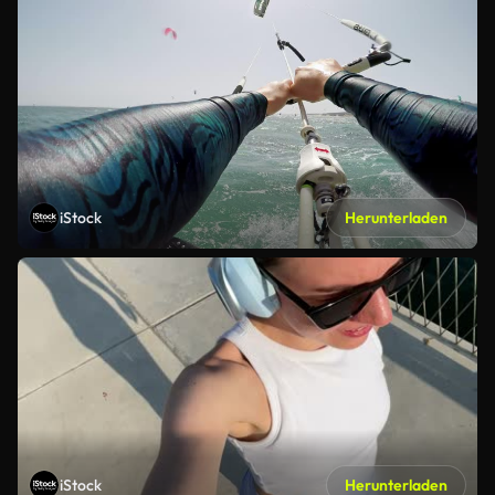
iStock
Herunterladen
iStock
Herunterladen