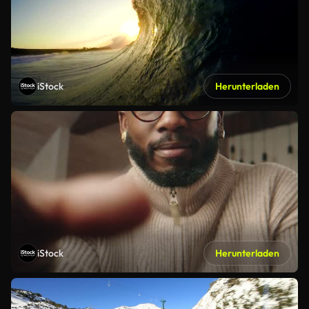
iStock
Herunterladen
iStock
Herunterladen