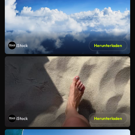
iStock
Herunterladen
iStock
Herunterladen