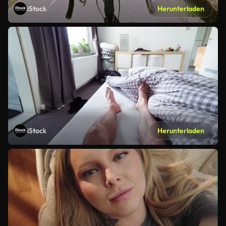
iStock
Herunterladen
iStock
Herunterladen