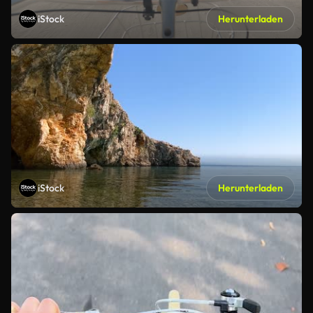
iStock
Herunterladen
iStock
Herunterladen