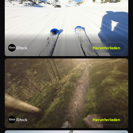
iStock
Herunterladen
iStock
Herunterladen