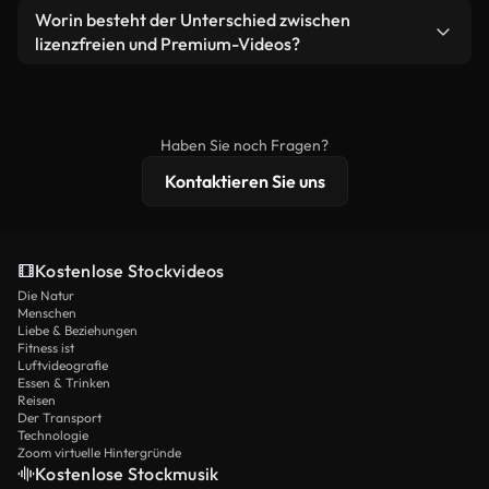
weiterverbreiten.
Ja. Sie dürfen unsere Videos gerne kürzen,
Worin besteht der Unterschied zwischen
Videomaterial.
bearbeiten oder neu zusammenstellen. Achten Sie
lizenzfreien und Premium-Videos?
nur darauf, dass das Endprodukt unserer Lizenz
Lizenzfreie Videos beinhalten kommerzielle
entspricht und nicht als ungeschnittenes
Nutzungsrechte, während Premium-Inhalte
Stockmaterial weiterverbreitet wird.
exklusives Filmmaterial, 4K-Auflösung und
Haben Sie noch Fragen?
erweiterten Lizenzschutz bieten.
Kontaktieren Sie uns
Kostenlose Stockvideos
Die Natur
Menschen
Liebe & Beziehungen
Fitness ist
Luftvideografie
Essen & Trinken
Reisen
Der Transport
Technologie
Zoom virtuelle Hintergründe
Kostenlose Stockmusik