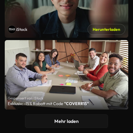
iStock
Herunterladen
Gesponsert von iStock
Exklusiv: -15% Rabatt mit Code
"COVERR15"
Mehr laden