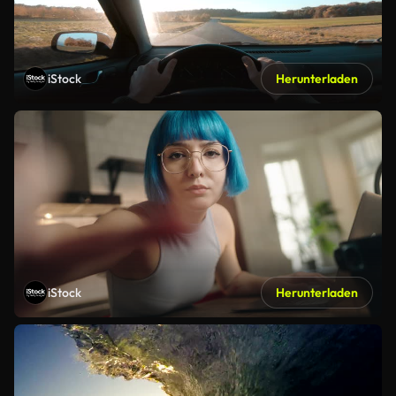
iStock
Herunterladen
iStock
Herunterladen