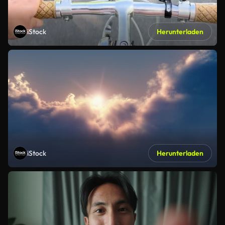
iStock
Herunterladen
iStock
Herunterladen