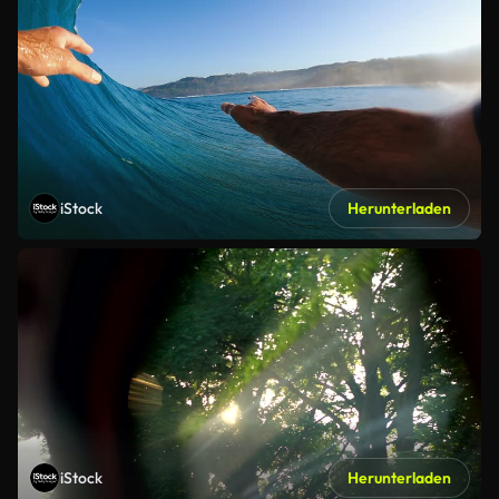
iStock
Herunterladen
iStock
Herunterladen