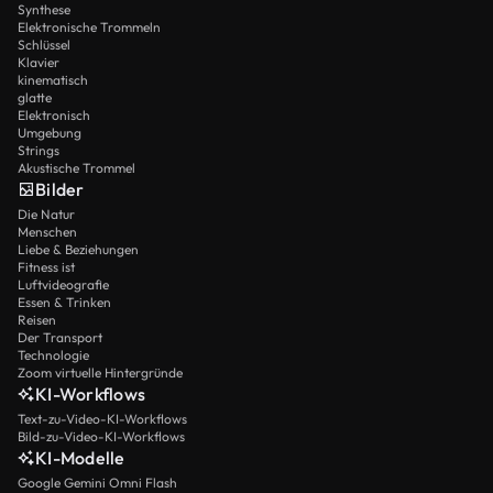
Synthese
Elektronische Trommeln
Schlüssel
Klavier
kinematisch
glatte
Elektronisch
Umgebung
Strings
Akustische Trommel
Bilder
Die Natur
Menschen
Liebe & Beziehungen
Fitness ist
Luftvideografie
Essen & Trinken
Reisen
Der Transport
Technologie
Zoom virtuelle Hintergründe
KI-Workflows
Text-zu-Video-KI-Workflows
Bild-zu-Video-KI-Workflows
KI-Modelle
Google Gemini Omni Flash