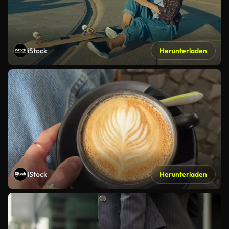
iStock
Herunterladen
iStock
Herunterladen