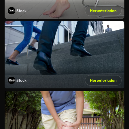
iStock
Herunterladen
iStock
Herunterladen