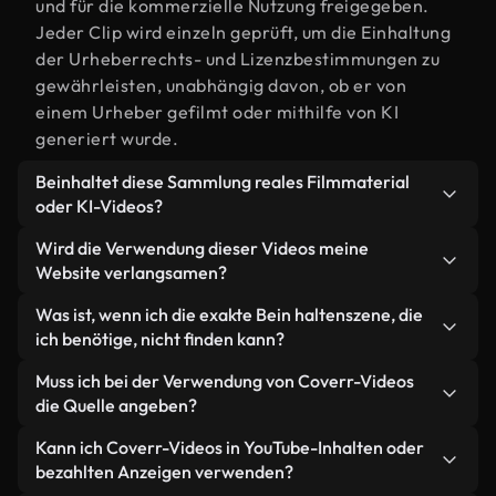
und für die kommerzielle Nutzung freigegeben.
Jeder Clip wird einzeln geprüft, um die Einhaltung
der Urheberrechts- und Lizenzbestimmungen zu
gewährleisten, unabhängig davon, ob er von
einem Urheber gefilmt oder mithilfe von KI
generiert wurde.
Beinhaltet diese Sammlung reales Filmmaterial
oder KI-Videos?
Beides. Es handelt sich um eine Hybridbibliothek
Wird die Verwendung dieser Videos meine
aus realen, von Menschen aufgenommenen
Website verlangsamen?
Filmaufnahmen zum Thema Bein halten und KI-
Nicht, wenn Sie unsere optimierten Versionen
Was ist, wenn ich die exakte Bein haltenszene, die
generierten Videos. Jedes Video ist eindeutig
wählen. Wir bieten schlanke, webfähige Formate,
ich benötige, nicht finden kann?
beschriftet, sodass Sie immer wissen, was Sie
die für die Hintergrundverarbeitung entwickelt
verwenden.
Mit Coverr AI Studio erstellen Sie im
Muss ich bei der Verwendung von Coverr-Videos
wurden – so bleibt die Qualität hoch, während
Handumdrehen ein solches Video. Beschreiben Sie
die Quelle angeben?
gleichzeitig die Ladezeiten minimiert und
einfach die Szene – zum Beispiel "Bein halten bei
Kennzahlen wie LCP verbessert werden.
Eine Namensnennung ist nicht erforderlich. Alle
Kann ich Coverr-Videos in YouTube-Inhalten oder
Sonnenuntergang" – und das Studio generiert
Videos in unserer Stockbibliothek sind lizenzfrei
bezahlten Anzeigen verwenden?
innerhalb von Sekunden ein individuelles Video für
und können ohne Nennung des Urhebers