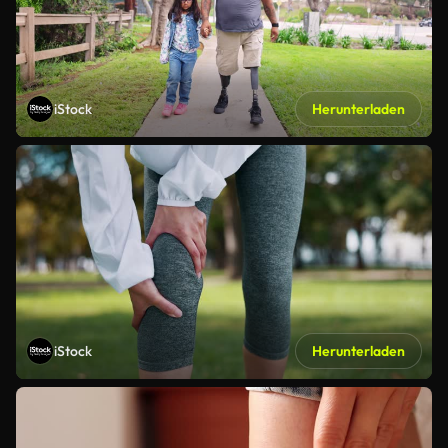
iStock
Herunterladen
iStock
Herunterladen