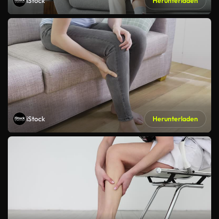
iStock
Herunterladen
iStock
Herunterladen