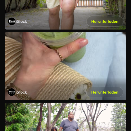
iStock
Herunterladen
iStock
Herunterladen