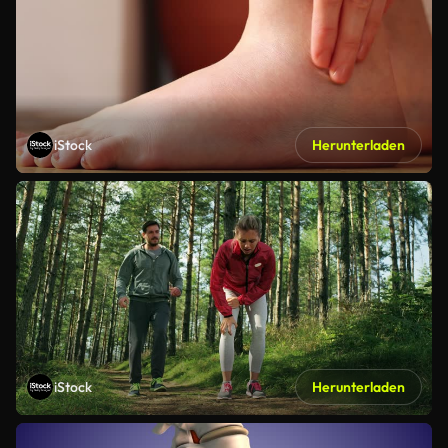
iStock
Herunterladen
iStock
Herunterladen