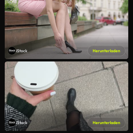
iStock
Herunterladen
iStock
Herunterladen