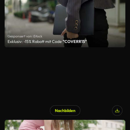
Gesponsert von iStock
Exklusiv: -15% Rabatt mit Code
"COVERR15"
Nachbilden