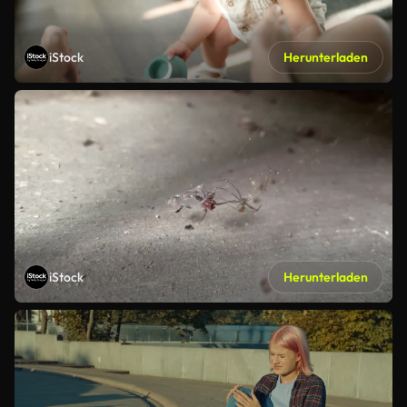
iStock
Herunterladen
iStock
Herunterladen