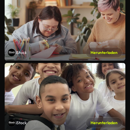
iStock
Herunterladen
iStock
Herunterladen