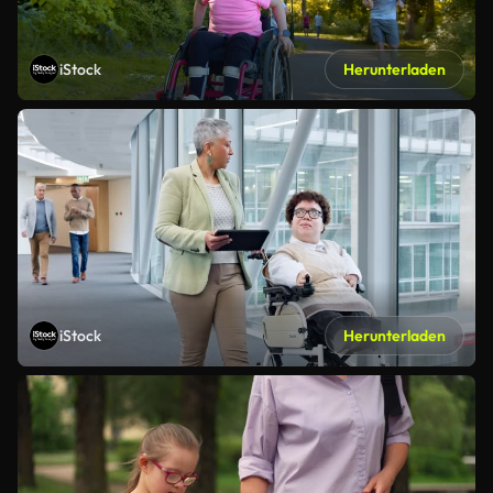
iStock
Herunterladen
iStock
Herunterladen