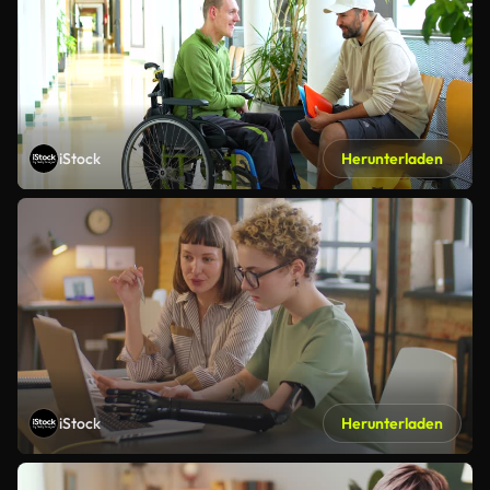
iStock
Herunterladen
iStock
Herunterladen