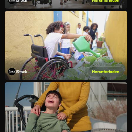
iStock
Herunterladen
iStock
Herunterladen