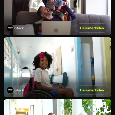
iStock
Herunterladen
iStock
Herunterladen