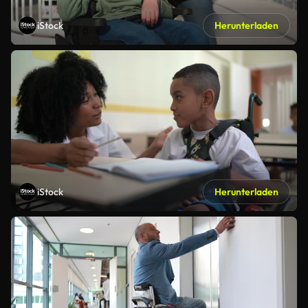
iStock
Herunterladen
iStock
Herunterladen