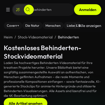
Anmelden
Alle anzeigen
Coverr+
Die Natur
Menschen
Liebe & Beziehungen
F
Heim
Stock-Videomaterial
Behinderten
Kostenloses Behinderten-
Stockvideomaterial
Laden Sie hochwertiges Behinderten-Videomaterial für Ihre
kreativen Projekte herunter. Unsere Bibliothek bietet eine
sorgfältig zusammengestellte Auswahl an authentischen, von
Menschen gefilmten Aufnahmen – die reale Momente und
professionelle Kompositionen einfangen – sowie fantasievolle, KI-
generierte Stockclips für animierte Hintergründe und stilisierte
Behinderten-Visualisierungen. Alle Assets sind lizenzfrei und für
die 4K-Bearbeitung optimiert.
Alle Artikel ansehen