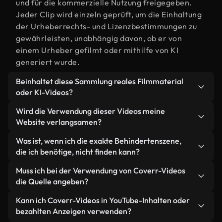
und für die kommerzielle Nutzung freigegeben.
Jeder Clip wird einzeln geprüft, um die Einhaltung
der Urheberrechts- und Lizenzbestimmungen zu
gewährleisten, unabhängig davon, ob er von
einem Urheber gefilmt oder mithilfe von KI
generiert wurde.
Beinhaltet diese Sammlung reales Filmmaterial
oder KI-Videos?
Beides. Es handelt sich um eine Hybridbibliothek
Wird die Verwendung dieser Videos meine
aus realen, von Menschen aufgenommenen
Website verlangsamen?
Filmaufnahmen zum Thema Behinderten und KI-
Nicht, wenn Sie unsere optimierten Versionen
Was ist, wenn ich die exakte Behindertenszene,
generierten Videos. Jedes Video ist eindeutig
wählen. Wir bieten schlanke, webfähige Formate,
die ich benötige, nicht finden kann?
beschriftet, sodass Sie immer wissen, was Sie
die für die Hintergrundverarbeitung entwickelt
verwenden.
Mit Coverr AI Studio erstellen Sie im
Muss ich bei der Verwendung von Coverr-Videos
wurden – so bleibt die Qualität hoch, während
Handumdrehen ein solches Video. Beschreiben Sie
die Quelle angeben?
gleichzeitig die Ladezeiten minimiert und
einfach die Szene – zum Beispiel "Behinderten bei
Kennzahlen wie LCP verbessert werden.
Eine Namensnennung ist nicht erforderlich. Alle
Kann ich Coverr-Videos in YouTube-Inhalten oder
Sonnenuntergang" – und das Studio generiert
Videos in unserer Stockbibliothek sind lizenzfrei
bezahlten Anzeigen verwenden?
innerhalb von Sekunden ein individuelles Video für
und können ohne Nennung des Urhebers