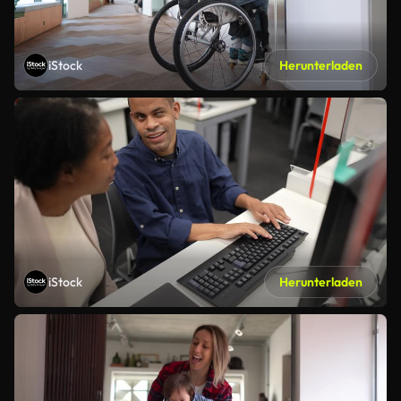
iStock
Herunterladen
iStock
Herunterladen