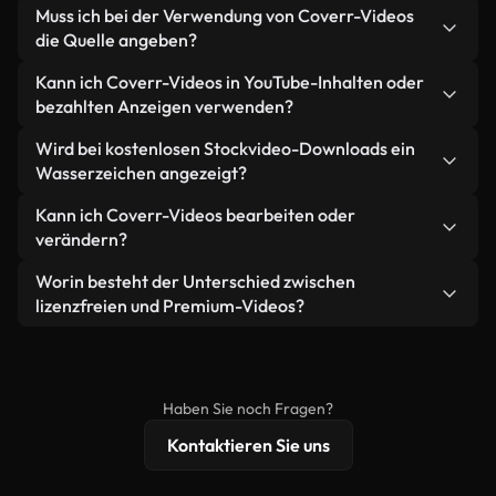
verwenden.
Mit Coverr AI Studio erstellen Sie im
Muss ich bei der Verwendung von Coverr-Videos
wurden – so bleibt die Qualität hoch, während
Handumdrehen ein solches Video. Beschreiben Sie
die Quelle angeben?
gleichzeitig die Ladezeiten minimiert und
einfach die Szene – zum Beispiel "Bandana bei
Kennzahlen wie LCP verbessert werden.
Eine Namensnennung ist nicht erforderlich. Alle
Kann ich Coverr-Videos in YouTube-Inhalten oder
Sonnenuntergang" – und das Studio generiert
Videos in unserer Stockbibliothek sind lizenzfrei
bezahlten Anzeigen verwenden?
innerhalb von Sekunden ein individuelles Video für
und können ohne Nennung des Urhebers
Sie, das unseren Lizenzbestimmungen entspricht.
Ja. Sämtliches Stockmaterial von Coverr darf in
Wird bei kostenlosen Stockvideo-Downloads ein
verwendet werden – wir freuen uns aber immer
monetarisierten YouTube-Videos, Social-Media-
Wasserzeichen angezeigt?
darüber.
Werbeaktionen und Kundenanzeigen verwendet
Nein. Keines unserer kostenlosen Videos – egal ob
Kann ich Coverr-Videos bearbeiten oder
werden – solange Sie das Material selbst nicht als
echt oder KI-generiert – enthält Wasserzeichen.
verändern?
eigenständiges Produkt weiterverkaufen oder
Sie erhalten sauberes, sofort einsatzbereites
weiterverbreiten.
Ja. Sie dürfen unsere Videos gerne kürzen,
Worin besteht der Unterschied zwischen
Videomaterial.
bearbeiten oder neu zusammenstellen. Achten Sie
lizenzfreien und Premium-Videos?
nur darauf, dass das Endprodukt unserer Lizenz
Lizenzfreie Videos beinhalten kommerzielle
entspricht und nicht als ungeschnittenes
Nutzungsrechte, während Premium-Inhalte
Stockmaterial weiterverbreitet wird.
exklusives Filmmaterial, 4K-Auflösung und
Haben Sie noch Fragen?
erweiterten Lizenzschutz bieten.
Kontaktieren Sie uns