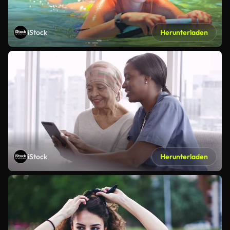
iStock
Herunterladen
iStock
Herunterladen