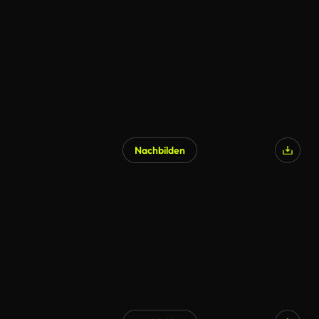
Nachbilden