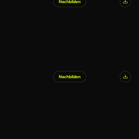
Nachbilden
Nachbilden