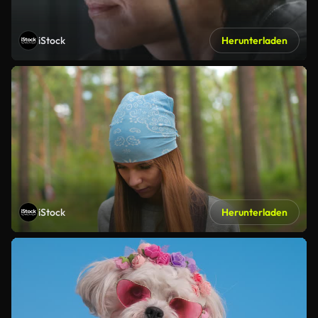
iStock
Herunterladen
iStock
Herunterladen