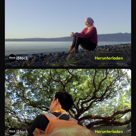
iStock
Herunterladen
iStock
Herunterladen