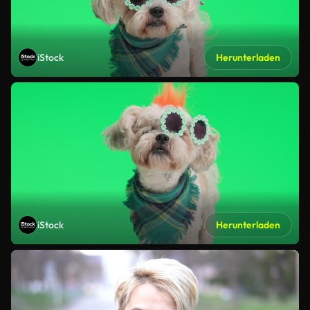
iStock
Herunterladen
iStock
Herunterladen