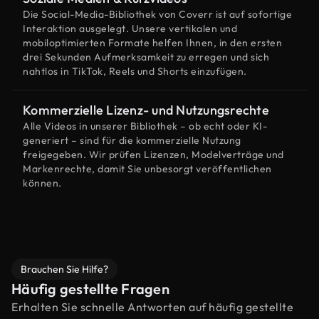
Die Social-Media-Bibliothek von Coverr ist auf sofortige
Interaktion ausgelegt. Unsere vertikalen und
mobiloptimierten Formate helfen Ihnen, in den ersten
drei Sekunden Aufmerksamkeit zu erregen und sich
nahtlos in TikTok, Reels und Shorts einzufügen.
Kommerzielle Lizenz- und Nutzungsrechte
Alle Videos in unserer Bibliothek – ob echt oder KI-
generiert – sind für die kommerzielle Nutzung
freigegeben. Wir prüfen Lizenzen, Modelverträge und
Markenrechte, damit Sie unbesorgt veröffentlichen
können.
Brauchen Sie Hilfe?
Häufig gestellte Fragen
Erhalten Sie schnelle Antworten auf häufig gestellte