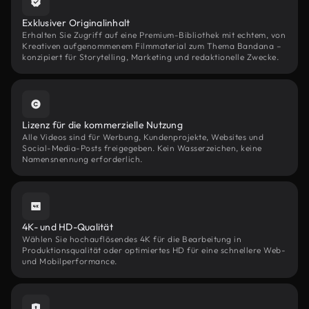
Exklusiver Originalinhalt
Erhalten Sie Zugriff auf eine Premium-Bibliothek mit echtem, von
Kreativen aufgenommenem Filmmaterial zum Thema Bandana –
konzipiert für Storytelling, Marketing und redaktionelle Zwecke.
Lizenz für die kommerzielle Nutzung
Alle Videos sind für Werbung, Kundenprojekte, Websites und
Social-Media-Posts freigegeben. Kein Wasserzeichen, keine
Namensnennung erforderlich.
4K- und HD-Qualität
Wählen Sie hochauflösendes 4K für die Bearbeitung in
Produktionsqualität oder optimiertes HD für eine schnellere Web-
und Mobilperformance.