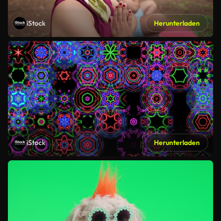
iStock
Herunterladen
iStock
Herunterladen