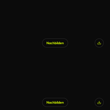
Nachbilden
Nachbilden