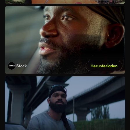
iStock
Herunterladen